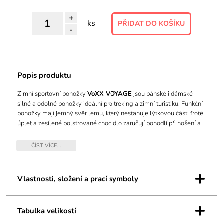
+
ks
-
Popis produktu
Zimní sportovní ponožky
VoXX VOYAGE
jsou pánské i dámské
silné a odolné ponožky ideální pro treking a zimní turistiku. Funkční
ponožky mají jemný svěr lemu, který nestahuje lýtkovou část, froté
úplet a zesílené polstrované chodidlo zaručují pohodlí při nošení a
maximální výdrž ponožek VoXX proti opotřebování. Použité
materiály merino vlna a silproX® s ionty stříbra zaručují
ČÍST VÍCE...
antibakteriální ochranu, v teplotní třídě C až do -20°C pocítíte
maximální tepelný komfort i ve velmi chladných dnech.
+
Vlastnosti, složení a prací symboly
+
Tabulka velikostí