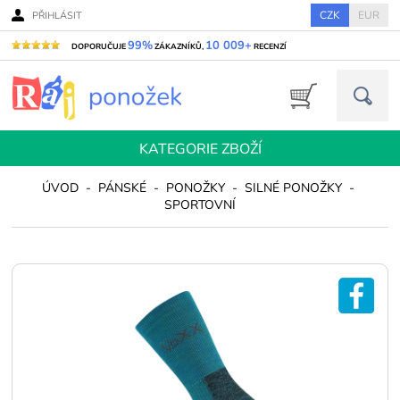
CZK
EUR
PŘIHLÁSIT
99%
10 009+
DOPORUČUJE
ZÁKAZNÍKŮ,
RECENZÍ
KATEGORIE ZBOŽÍ
ÚVOD
-
PÁNSKÉ
-
PONOŽKY
-
SILNÉ PONOŽKY
-
SPORTOVNÍ