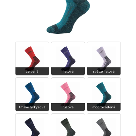
červená
fialová
světle fialová
tmavě tyrkysová
růžová
modro-zelená