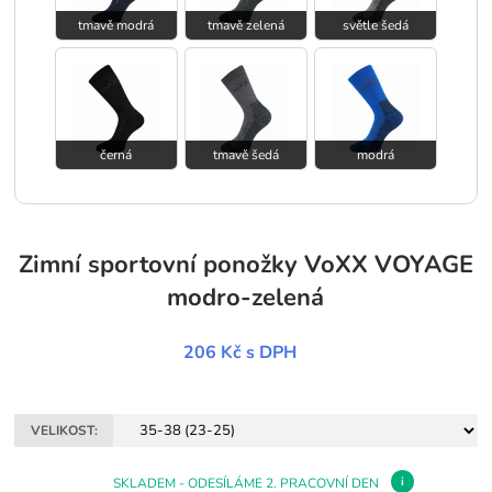
tmavě modrá
tmavě zelená
světle šedá
černá
tmavě šedá
modrá
Zimní sportovní ponožky VoXX VOYAGE
modro-zelená
206 Kč
s DPH
VELIKOST:
i
SKLADEM - ODESÍLÁME 2. PRACOVNÍ DEN