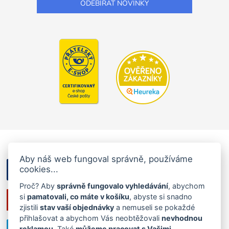
Aby náš web fungoval správně, používáme
cookies...
Proč? Aby
správně fungovalo vyhledávání
, abychom
si
pamatovali, co máte v košíku
, abyste si snadno
zjistili
stav vaší objednávky
a nemuseli se pokaždé
přihlašovat a abychom Vás neobtěžovali
nevhodnou
reklamou
. Také
můžeme pracovat s Vašimi