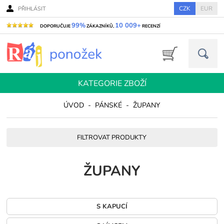
CZK
EUR
PŘIHLÁSIT
99%
10 009+
DOPORUČUJE
ZÁKAZNÍKŮ,
RECENZÍ
KATEGORIE ZBOŽÍ
ÚVOD
-
PÁNSKÉ
-
ŽUPANY
FILTROVAT PRODUKTY
ŽUPANY
S KAPUCÍ