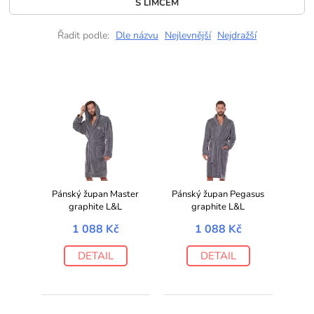
S LÍMCEM
Řadit podle:
Dle názvu
Nejlevnější
Nejdražší
Pánský župan Master
Pánský župan Pegasus
graphite L&L
graphite L&L
1 088 Kč
1 088 Kč
DETAIL
DETAIL