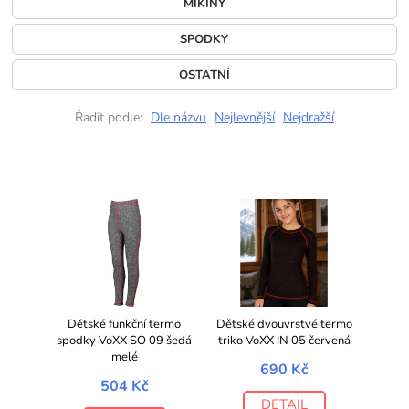
MIKINY
SPODKY
OSTATNÍ
Řadit podle:
Dle názvu
Nejlevnější
Nejdražší
Dětské funkční termo
Dětské dvouvrstvé termo
spodky VoXX SO 09 šedá
triko VoXX IN 05 červená
melé
690 Kč
504 Kč
DETAIL