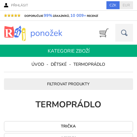
CZK
EUR
PŘIHLÁSIT
99%
10 009+
DOPORUČUJE
ZÁKAZNÍKŮ,
RECENZÍ
KATEGORIE ZBOŽÍ
ÚVOD
-
DĚTSKÉ
-
TERMOPRÁDLO
FILTROVAT PRODUKTY
TERMOPRÁDLO
TRIČKA