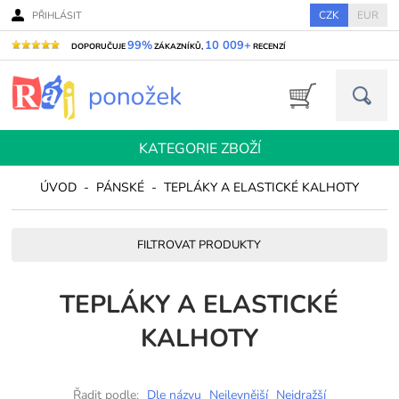
CZK
EUR
PŘIHLÁSIT
99%
10 009+
DOPORUČUJE
ZÁKAZNÍKŮ,
RECENZÍ
KATEGORIE ZBOŽÍ
ÚVOD
-
PÁNSKÉ
-
TEPLÁKY A ELASTICKÉ KALHOTY
FILTROVAT PRODUKTY
TEPLÁKY A ELASTICKÉ
KALHOTY
Řadit podle:
Dle názvu
Nejlevnější
Nejdražší