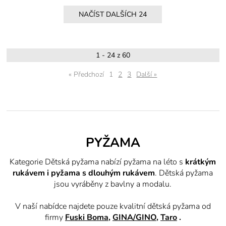
1 - 24 z 60
« Předchozí
1
2
3
Další »
PYŽAMA
Kategorie Dětská pyžama nabízí pyžama na léto s
krátkým
rukávem i pyžama s dlouhým rukávem
. Dětská pyžama
jsou vyráběny z bavlny a modalu.
V naší nabídce najdete pouze kvalitní dětská pyžama od
firmy
Fuski Boma
,
GINA/GINO
,
Taro
.