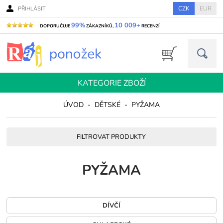
CZK
EUR
PŘIHLÁSIT
99%
10 009+
DOPORUČUJE
ZÁKAZNÍKŮ,
RECENZÍ
KATEGORIE ZBOŽÍ
ÚVOD
-
DĚTSKÉ
-
PYŽAMA
FILTROVAT PRODUKTY
PYŽAMA
DÍVČÍ