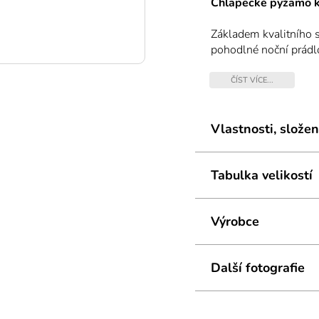
Chlapecké pyžamo 
Základem kvalitního 
pohodlné noční prádl
krátkým rukávem je id
ČÍST VÍCE...
Vlastnosti, složen
Tabulka velikostí
Výrobce
Další fotografie