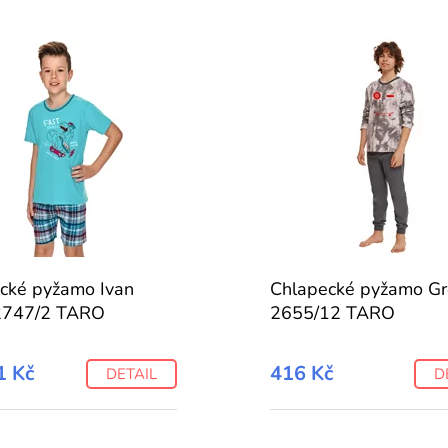
cké pyžamo Ivan
Chlapecké pyžamo G
2747/2 TARO
2655/12 TARO
1 Kč
416 Kč
DETAIL
D