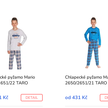
cké pyžamo Mario
Chlapecké pyžamo Ma
2651/22 TARO
2650/2651/21 TARO
1 Kč
od
431 Kč
DETAIL
D