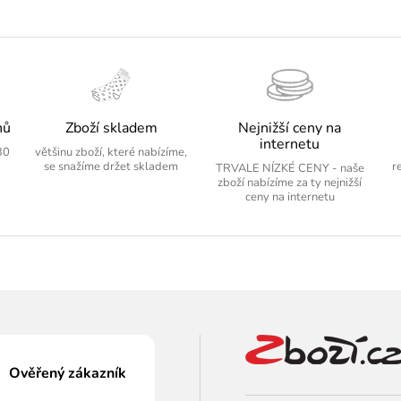
nů
Zboží skladem
Nejnižší ceny na
internetu
30
většinu zboží, které nabízíme,
se snažíme držet skladem
r
TRVALE NÍZKÉ CENY - naše
zboží nabízíme za ty nejnižší
ceny na internetu
Ověřený zákazník