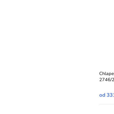
Chlape
2746/
od
33