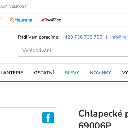
ULKY VELIKOSTÍ
Í
Rádi Vám poradíme:
+420 736 738 755
|
info@raj
ALANTERIE
OSTATNÍ
SLEVY
NOVINKY
V
Chlapecké 
69006P