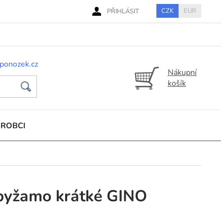
CZK
EUR
PŘIHLÁSIT
ponozek.cz
Nákupní
košík
ÝROBCI
pyžamo krátké GINO