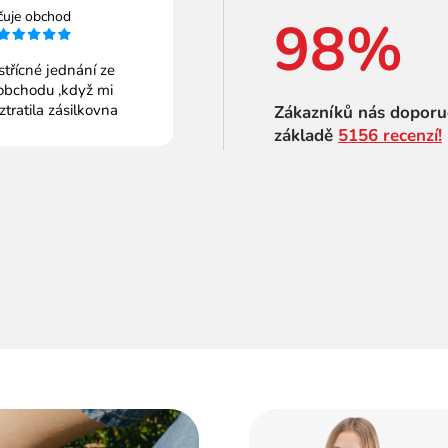
čuje obchod
98%
střícné jednání ze
obchodu ,když mi
 ztratila zásilkovna
Zákazníků nás doporu
základě
5156 recenzí!