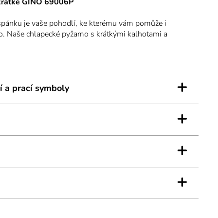
krátké GINO 69006P
spánku je vaše pohodlí, ke kterému vám pomůže i
o. Naše chlapecké pyžamo s krátkými kalhotami a
eální volbou i jako domácí oblečení.
+
í a prací symboly
+
+
+