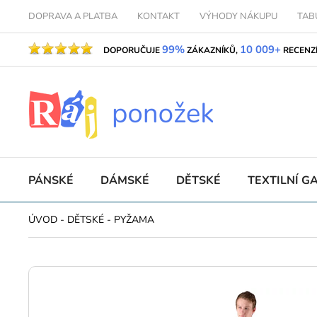
DOPRAVA A PLATBA
KONTAKT
VÝHODY NÁKUPU
TAB
99%
10 009+
DOPORUČUJE
ZÁKAZNÍKŮ,
RECENZ
PÁNSKÉ
DÁMSKÉ
DĚTSKÉ
TEXTILNÍ G
ÚVOD
-
DĚTSKÉ
-
PYŽAMA