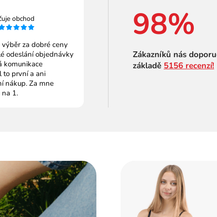
98%
čuje obchod
 výběr za dobré ceny
Zákazníků nás doporu
é odeslání objednávky
 komunikace
základě
5156 recenzí!
to první a ani
ní nákup. Za mne
 na 1.