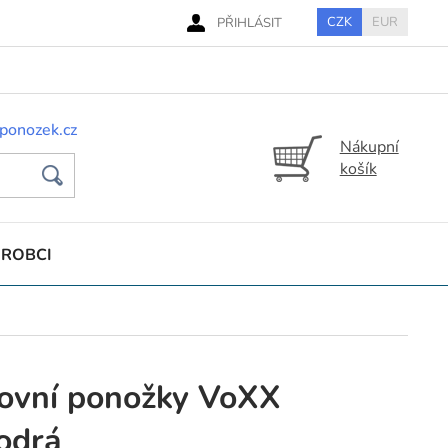
CZK
EUR
PŘIHLÁSIT
ponozek.cz
Nákupní
košík
ÝROBCI
tovní ponožky VoXX
odrá