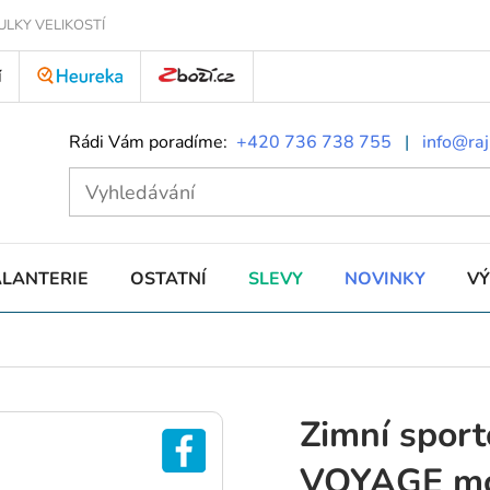
ULKY VELIKOSTÍ
Í
Rádi Vám poradíme:
+420 736 738 755
|
info@raj
ALANTERIE
OSTATNÍ
SLEVY
NOVINKY
V
Zimní spor
VOYAGE m