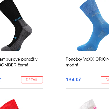
bambusové ponožky
Ponožky VoXX ORION
BOMBER černá
modrá
č
134 Kč
DETAIL
D