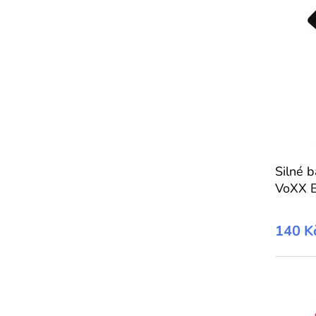
Silné 
VoXX 
140 K