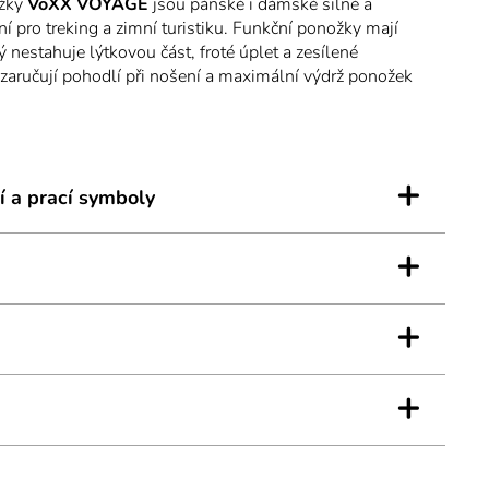
ožky
VoXX VOYAGE
jsou pánské i dámské silné a
í pro treking a zimní turistiku. Funkční ponožky mají
 nestahuje lýtkovou část, froté úplet a zesílené
zaručují pohodlí při nošení a maximální výdrž ponožek
ní. Použité materiály merino vlna a silproX® s ionty
kteriální ochranu, v teplotní třídě C až do -20°C pocítíte
mfort i ve velmi chladných dnech.
+
í a prací symboly
+
+
+