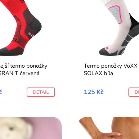
lejší termo ponožky
Termo ponožky VoXX
GRANIT červená
SOLAX bílá
č
125 Kč
DETAIL
D