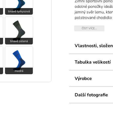
Zimní sportovní pon
odolné ponožky ideáln
tmavě tyrkysová
jemný svěr lemu, který
polstrované chodidlo 
VoXX proti opotřebová
stříbra zaručují antiba
ČÍST VÍCE...
maximální tepelný ko
tmavě zelená
Vlastnosti, složen
Tabulka velikostí
modrá
Výrobce
Další fotografie