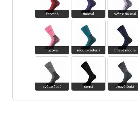
červená
fialová
světle fialová
růžová
modro-zelená
tmavě modrá
světle šedá
černá
tmavě šedá