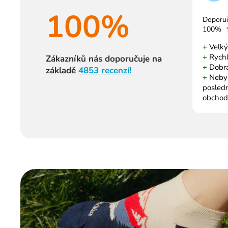
100%
Doporu
100%
+
Velký
+
Rychl
Zákazníků nás doporučuje na
+
Dobrá
základě
4853 recenzí!
+
Nebyl 
posled
obchod