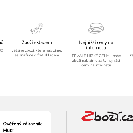
nů
Zboží skladem
Nejnižší ceny na
internetu
30
většinu zboží, které nabízíme,
se snažíme držet skladem
r
TRVALE NÍZKÉ CENY - naše
zboží nabízíme za ty nejnižší
ceny na internetu
Ověřený zákazník
Mutr