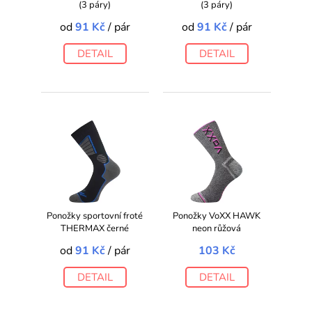
(3 páry)
(3 páry)
od
91 Kč
/ pár
od
91 Kč
/ pár
DETAIL
DETAIL
Ponožky sportovní froté
Ponožky VoXX HAWK
THERMAX černé
neon růžová
od
91 Kč
/ pár
103 Kč
DETAIL
DETAIL