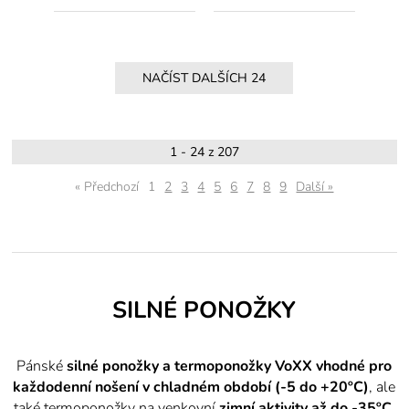
1 - 24 z 207
« Předchozí
1
2
3
4
5
6
7
8
9
Další »
SILNÉ PONOŽKY
Pánské
silné ponožky a termoponožky VoXX vhodné pro
každodenní nošení v chladném období (-5 do +20ºC)
, ale
také termoponožky na venkovní
zimní aktivity
až do -35ºC.