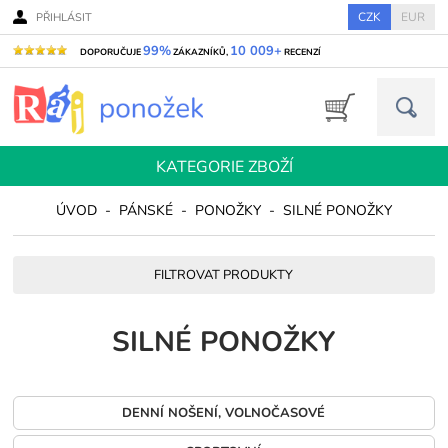
CZK
EUR
PŘIHLÁSIT
99%
10 009+
DOPORUČUJE
ZÁKAZNÍKŮ,
RECENZÍ
KATEGORIE ZBOŽÍ
ÚVOD
-
PÁNSKÉ
-
PONOŽKY
-
SILNÉ PONOŽKY
FILTROVAT PRODUKTY
SILNÉ PONOŽKY
DENNÍ NOŠENÍ, VOLNOČASOVÉ