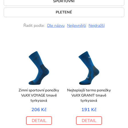
SPORTOVNÍ
PLETENÉ
Řadit podle:
Dle názvu
Nejlevnější
Nejdražší
Zimní sportovní ponožky
Nejteplejší termo ponožky
VoXX VOYAGE tmavě
VoXX GRANIT tmavě
tyrkysová
tyrkysová
206 Kč
191 Kč
DETAIL
DETAIL