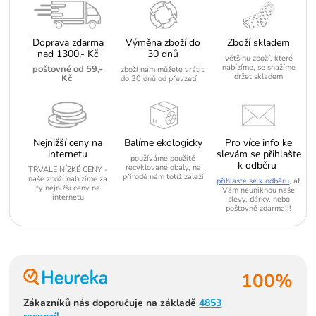
Doprava zdarma
Výměna zboží do
Zboží skladem
nad 1300,- Kč
30 dnů
většinu zboží, které
nabízíme, se snažíme
poštovné od 59,-
zboží nám můžete vrátit
držet skladem
Kč
do 30 dnů od převzetí
Nejnižší ceny na
Balíme ekologicky
Pro více info ke
internetu
slevám se přihlašte
používáme použité
k odběru
recyklované obaly, na
TRVALE NÍZKÉ CENY -
přírodě nám totiž záleží
naše zboží nabízíme za
přihlaste se k odběru
, ať
ty nejnižší ceny na
Vám neuniknou naše
internetu
slevy, dárky, nebo
poštovné zdarma!!!
100%
Zákazníků nás doporučuje na základě
4853