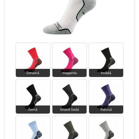
červená
magenta
hnědá
černá
tmavě šedá
fialová