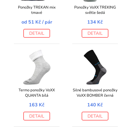
Ponožky TREKAN mix
Ponožky VoXX TREKING
tmavé
světle šedá
od
51 Kč
/ pár
134 Kč
DETAIL
DETAIL
Termo ponožky VoXX
Silné bambusové ponožky
QUANTA bílá
VoXX BOMBER černá
163 Kč
140 Kč
DETAIL
DETAIL