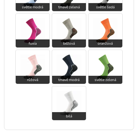
světle modrá
tmavě zelená
světle šedá
fuxia
béžová
oranžová
růžová
tmavě modrá
světle zelená
bílá