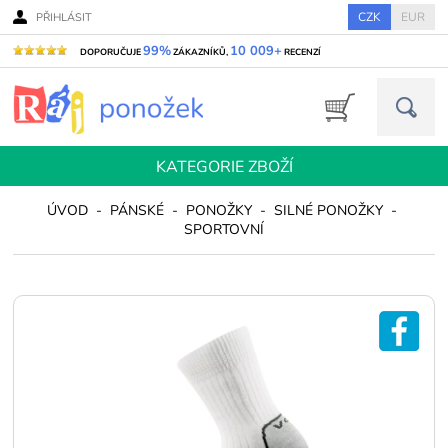
CZK
EUR
PŘIHLÁSIT
99%
10 009+
DOPORUČUJE
ZÁKAZNÍKŮ,
RECENZÍ
KATEGORIE ZBOŽÍ
ÚVOD
-
PÁNSKÉ
-
PONOŽKY
-
SILNÉ PONOŽKY
-
SPORTOVNÍ