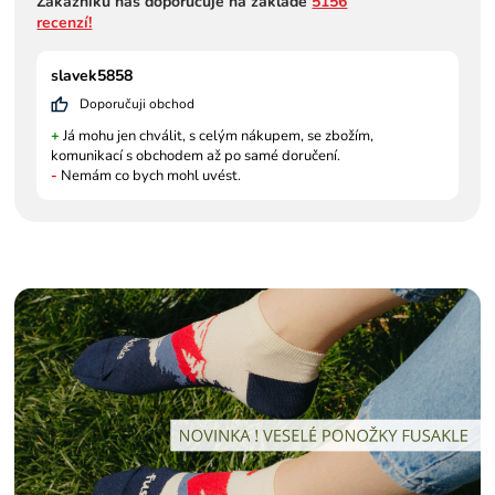
Zákazníků nás doporučuje na základě
5156
recenzí!
slavek5858
Doporučuji obchod
+
Já mohu jen chválit, s celým nákupem, se zbožím,
komunikací s obchodem až po samé doručení.
-
Nemám co bych mohl uvést.