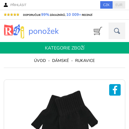
CZK
EUR
PŘIHLÁSIT
99%
10 009+
DOPORUČUJE
ZÁKAZNÍKŮ,
RECENZÍ
KATEGORIE ZBOŽÍ
ÚVOD
-
DÁMSKÉ
-
RUKAVICE