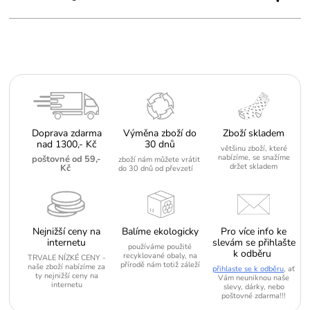
Doprava zdarma
Výměna zboží do
Zboží skladem
nad 1300,- Kč
30 dnů
většinu zboží, které
nabízíme, se snažíme
poštovné od 59,-
zboží nám můžete vrátit
držet skladem
Kč
do 30 dnů od převzetí
Nejnižší ceny na
Balíme ekologicky
Pro více info ke
internetu
slevám se přihlašte
používáme použité
k odběru
recyklované obaly, na
TRVALE NÍZKÉ CENY -
přírodě nám totiž záleží
naše zboží nabízíme za
přihlaste se k odběru
, ať
ty nejnižší ceny na
Vám neuniknou naše
internetu
slevy, dárky, nebo
poštovné zdarma!!!