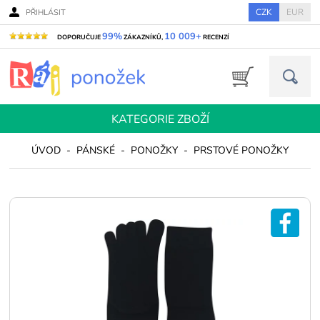
CZK
EUR
PŘIHLÁSIT
99%
10 009+
DOPORUČUJE
ZÁKAZNÍKŮ,
RECENZÍ
KATEGORIE ZBOŽÍ
ÚVOD
-
PÁNSKÉ
-
PONOŽKY
-
PRSTOVÉ PONOŽKY