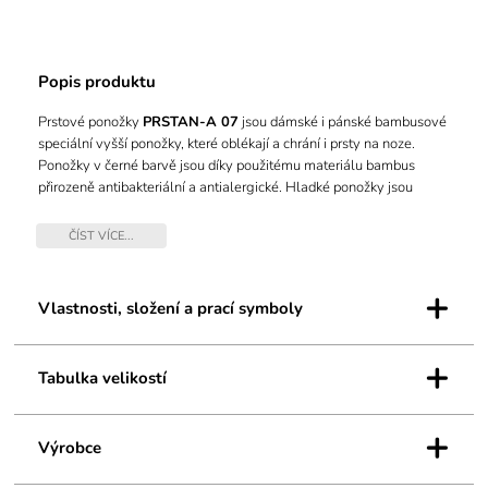
Popis produktu
Prstové ponožky
PRSTAN-A 07
jsou dámské i pánské bambusové
speciální vyšší ponožky, které oblékají a chrání i prsty na noze.
Ponožky v černé barvě jsou díky použitému materiálu bambus
přirozeně antibakteriální a antialergické. Hladké ponožky jsou
lesklé, velmi jemné a příjemné na dotyk. Prstové ponožky jsou
vyšší a hodí se nejen do barefootové ale i fivefingers obuvi.
ČÍST VÍCE...
Velikosti:
DÁMSKÁ 36-41
+
PÁNSKÁ 42-46
Vlastnosti, složení a prací symboly
+
Tabulka velikostí
+
Výrobce