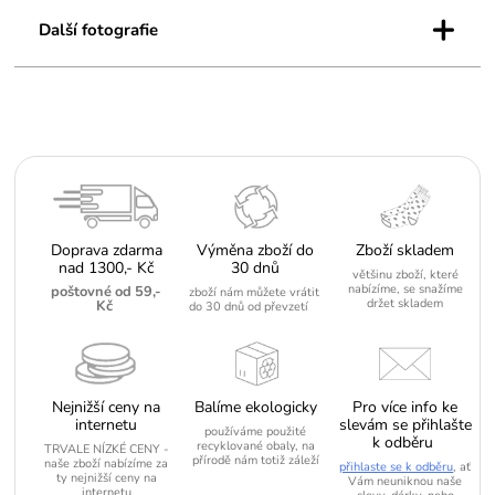
+
Další fotografie
Doprava zdarma
Výměna zboží do
Zboží skladem
nad 1300,- Kč
30 dnů
většinu zboží, které
nabízíme, se snažíme
poštovné od 59,-
zboží nám můžete vrátit
držet skladem
Kč
do 30 dnů od převzetí
Nejnižší ceny na
Balíme ekologicky
Pro více info ke
internetu
slevám se přihlašte
používáme použité
k odběru
recyklované obaly, na
TRVALE NÍZKÉ CENY -
přírodě nám totiž záleží
naše zboží nabízíme za
přihlaste se k odběru
, ať
ty nejnižší ceny na
Vám neuniknou naše
internetu