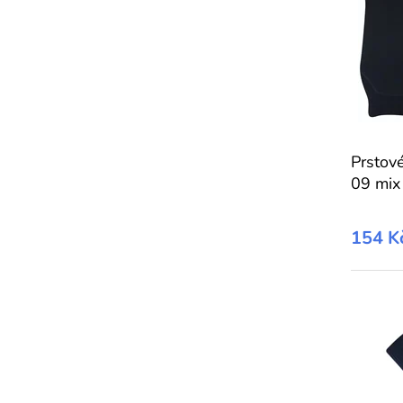
Prstov
09 mix
154 K