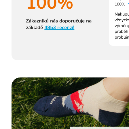
100%
100%
Nakupuj
vždycky
Zákazníků nás doporučuje na
výměny
základě
4853 recenzí!
proběh
problé