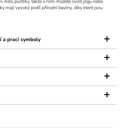
i ABS puntíky, takže s nimi můžete cvičit jógu nebo
ky mají vysoký podíl přírodní bavlny, díky které jsou
 pohlcují vlhkost. Prstové ponožky jsou nízké a hodí
é ale i fivefingers obuvi.
+
í a prací symboly
+
+
+