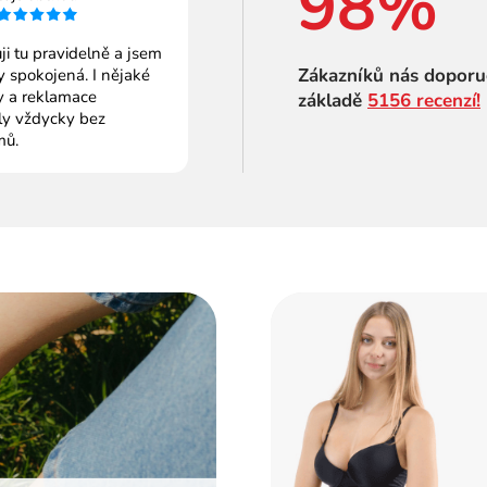
98%
i tu pravidelně a jsem
Zákazníků nás doporu
 spokojená. I nějaké
 a reklamace
základě
5156 recenzí!
ly vždycky bez
mů.