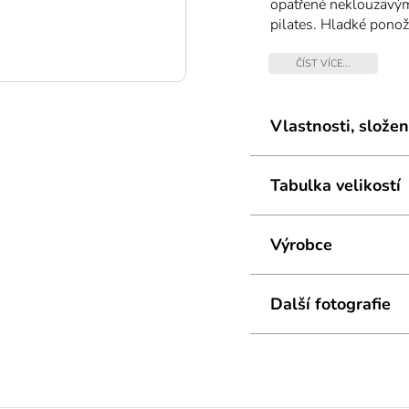
opatřené neklouzavým
pilates. Hladké ponož
jemné na omak a dobře
se nejen do barefootov
ČÍST VÍCE...
Vlastnosti, složen
Tabulka velikostí
Výrobce
Další fotografie