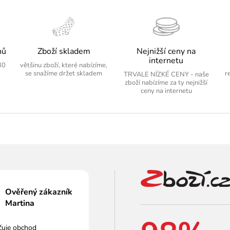
nů
Zboží skladem
Nejnižší ceny na
internetu
30
většinu zboží, které nabízíme,
se snažíme držet skladem
r
TRVALE NÍZKÉ CENY - naše
zboží nabízíme za ty nejnižší
ceny na internetu
Ověřený zákazník
Martina
čuje obchod