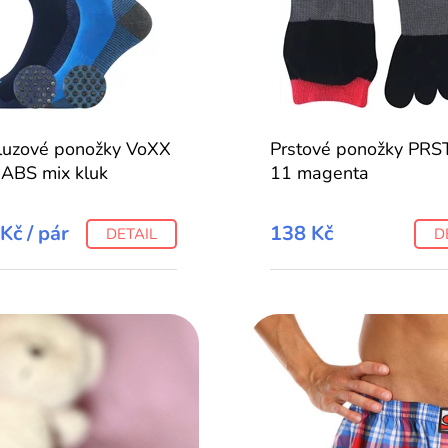
kluzové ponožky VoXX
Prstové ponožky PR
ABS mix kluk
11 magenta
 Kč
/ pár
138 Kč
DETAIL
D