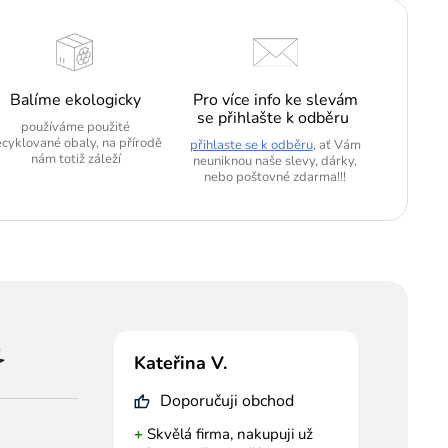
Balíme ekologicky
Pro více info ke slevám
se přihlašte k odběru
používáme použité
ecyklované obaly, na přírodě
přihlaste se k odběru
, ať Vám
nám totiž záleží
neuniknou naše slevy, dárky,
nebo poštovné zdarma!!!
Kateřina V.
Doporučuji obchod
+
Skvělá firma, nakupuji už