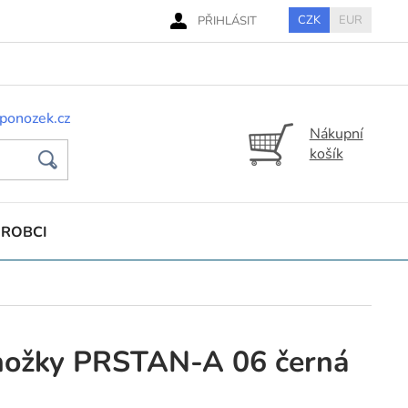
CZK
EUR
PŘIHLÁSIT
ponozek.cz
Nákupní
košík
ÝROBCI
nožky PRSTAN-A 06 černá