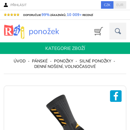
CZK
EUR
PŘIHLÁSIT
99%
10 009+
DOPORUČUJE
ZÁKAZNÍKŮ,
RECENZÍ
KATEGORIE ZBOŽÍ
ÚVOD
-
PÁNSKÉ
-
PONOŽKY
-
SILNÉ PONOŽKY
-
DENNÍ NOŠENÍ, VOLNOČASOVÉ