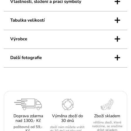
+
Vlastnosti, složení a prací symboly
+
Tabulka velikostí
+
Výrobce
+
Další fotografie
Doprava zdarma
Výměna zboží do
Zboží skladem
nad 1300,- Kč
30 dnů
většinu zboží, které
nabízíme, se snažíme
poštovné od 59,-
zboží nám můžete vrátit
držet skladem
Kč
do 30 dnů od převzetí