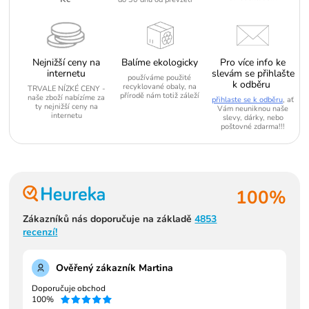
Nejnižší ceny na
Balíme ekologicky
Pro více info ke
internetu
slevám se přihlašte
používáme použité
k odběru
recyklované obaly, na
TRVALE NÍZKÉ CENY -
přírodě nám totiž záleží
naše zboží nabízíme za
přihlaste se k odběru
, ať
ty nejnižší ceny na
Vám neuniknou naše
internetu
slevy, dárky, nebo
poštovné zdarma!!!
100%
Zákazníků nás doporučuje na základě
4853
recenzí!
Ověřený zákazník Martina
Doporučuje obchod
100%