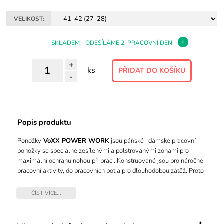
VELIKOST:
i
SKLADEM - ODESÍLÁME 2. PRACOVNÍ DEN
+
ks
-
Popis produktu
Ponožky
VoXX POWER WORK
jsou pánské i dámské pracovní
ponožky se speciálně zesílenými a polstrovanými zónami pro
maximální ochranu nohou při práci. Konstruované jsou pro náročné
pracovní aktivity, do pracovních bot a pro dlouhodobou zátěž. Proto
mají ponožky extra volný lem, který nohy nestahuje, ani neškrtí.
Prodyšné kanálky udržují příjemné klima i při teplotách od -5°C do
ČÍST VÍCE...
+20°C v teplotní třídě B. Silné ponožky jsou dostupné i v nadměrné
velikosti.