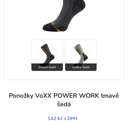
tmavě šedá
světle šedá
Ponožky VoXX POWER WORK tmavě
šedá
142 Kč
s DPH