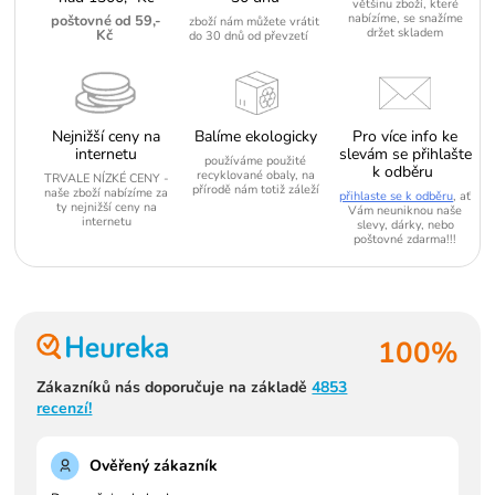
většinu zboží, které
nabízíme, se snažíme
poštovné od 59,-
zboží nám můžete vrátit
držet skladem
Kč
do 30 dnů od převzetí
Nejnižší ceny na
Balíme ekologicky
Pro více info ke
internetu
slevám se přihlašte
používáme použité
k odběru
recyklované obaly, na
TRVALE NÍZKÉ CENY -
přírodě nám totiž záleží
naše zboží nabízíme za
přihlaste se k odběru
, ať
ty nejnižší ceny na
Vám neuniknou naše
internetu
slevy, dárky, nebo
poštovné zdarma!!!
100%
Zákazníků nás doporučuje na základě
4853
recenzí!
Ověřený zákazník