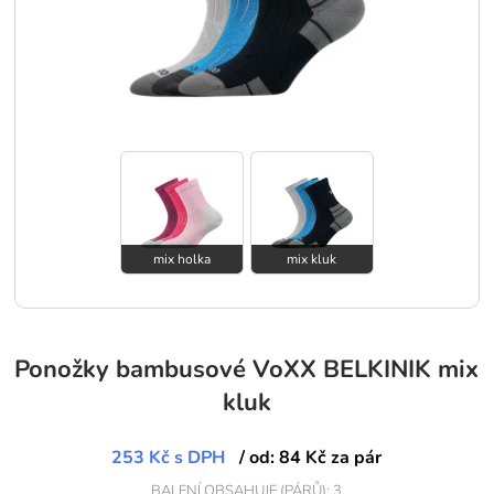
mix holka
mix kluk
Ponožky bambusové VoXX BELKINIK mix
kluk
253 Kč
s DPH
/ od: 84 Kč za pár
BALENÍ OBSAHUJE (PÁRŮ): 3