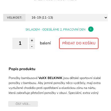
VELIKOST:
i
SKLADEM - ODESÍLÁME 2. PRACOVNÍ DEN
+
balení
-
Popis produktu
Ponožky bambusové
VoXX BELKINIK
jsou dětské sportovní slabé
ponožky z bambusu. Aby jemné ponožky něco vydržely, mají extra
vyztužené chodidlo proti opotřebení a elastickou zónu na nártu,
která zabraňuje přetočení ponožky v obuvi. Speciální, extra volný
nestahující lem nohu nikde neškrtí. Barevné ponožky prodáváme v
mixu, jsou vhodné na sportovní aktivity i běžné nošení, díky
ČÍST VÍCE...
vysokému podílu bambusové viskózy mají přirozenou