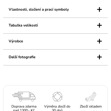
antibakteriální ochranu. Středně vysoké ponožky nad kotník se hodí
+
pro každodenní nošení od +10°C do +35°C, zařazené jsou v
Vlastnosti, složení a prací symboly
teplotní třídě A.
+
Tabulka velikostí
+
Výrobce
+
Další fotografie
Doprava zdarma
Výměna zboží do
Zboží skladem
nad 1300,- Kč
30 dnů