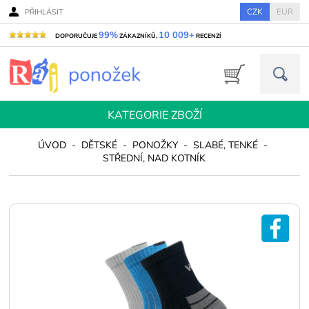
CZK
EUR
PŘIHLÁSIT
99%
10 009+
DOPORUČUJE
ZÁKAZNÍKŮ,
RECENZÍ
KATEGORIE ZBOŽÍ
ÚVOD
-
DĚTSKÉ
-
PONOŽKY
-
SLABÉ, TENKÉ
-
STŘEDNÍ, NAD KOTNÍK