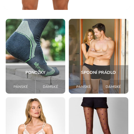
PONOŽKY
SPODNÍ PRÁDLO
PÁNSKÉ
DÁMSKÉ
PÁNSKÉ
DÁMSKÉ