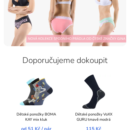
Doporučujeme dokoupit
Dětské ponožky BOMA
Dětské ponožky VoXX
KAY mix kluk
GURU tmavě modrá
od
51 Kč
/ pár
115 Kč