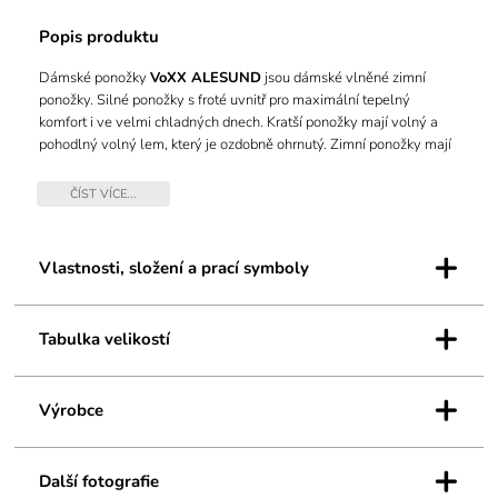
Popis produktu
Dámské ponožky
VoXX ALESUND
jsou dámské vlněné zimní
ponožky. Silné ponožky s froté uvnitř pro maximální tepelný
komfort i ve velmi chladných dnech. Kratší ponožky mají volný a
pohodlný volný lem, který je ozdobně ohrnutý. Zimní ponožky mají
špici spojenou řetízkováním, takže je spoj jemný a netlačí.
Maximální tepelný komfort je díky podílu vlny, ponožky jsou
ČÍST VÍCE...
přeurčeny pro zimní venkovní aktivity i na domácí lenošení. V
teplotní třídě C je využijete v teplotách od -20°C až do +5°C.
+
Vlastnosti, složení a prací symboly
+
Tabulka velikostí
+
Výrobce
+
Další fotografie