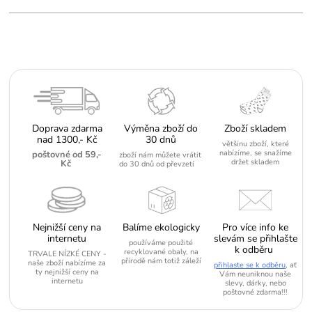
Doprava zdarma
Výměna zboží do
Zboží skladem
nad 1300,- Kč
30 dnů
většinu zboží, které
nabízíme, se snažíme
poštovné od 59,-
zboží nám můžete vrátit
držet skladem
Kč
do 30 dnů od převzetí
Nejnižší ceny na
Balíme ekologicky
Pro více info ke
internetu
slevám se přihlašte
používáme použité
k odběru
recyklované obaly, na
TRVALE NÍZKÉ CENY -
přírodě nám totiž záleží
naše zboží nabízíme za
přihlaste se k odběru
, ať
ty nejnižší ceny na
Vám neuniknou naše
internetu
slevy, dárky, nebo
poštovné zdarma!!!