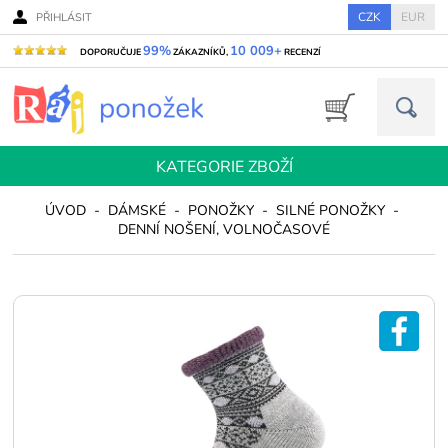
CZK
EUR
PŘIHLÁSIT
99%
10 009+
DOPORUČUJE
ZÁKAZNÍKŮ,
RECENZÍ
KATEGORIE ZBOŽÍ
ÚVOD
-
DÁMSKÉ
-
PONOŽKY
-
SILNÉ PONOŽKY
-
DENNÍ NOŠENÍ, VOLNOČASOVÉ