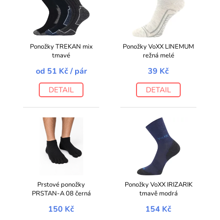
Ponožky TREKAN mix
Ponožky VoXX LINEMUM
tmavé
režná melé
od
51 Kč
/ pár
39 Kč
DETAIL
DETAIL
Prstové ponožky
Ponožky VoXX IRIZARIK
PRSTAN-A 08 černá
tmavě modrá
150 Kč
154 Kč