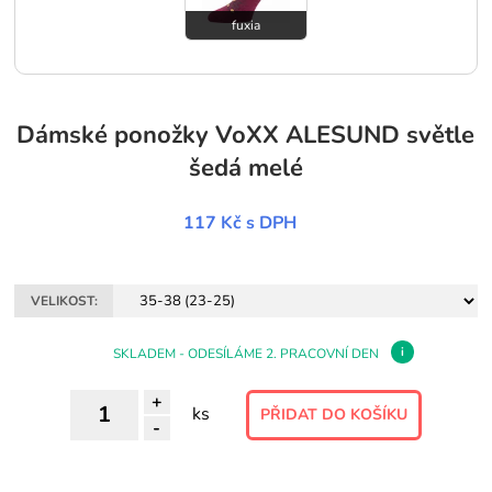
fuxia
Dámské ponožky VoXX ALESUND světle
šedá melé
117 Kč
s DPH
VELIKOST:
i
SKLADEM - ODESÍLÁME 2. PRACOVNÍ DEN
+
ks
-