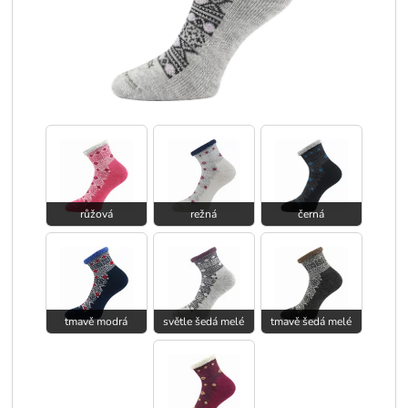
růžová
režná
černá
tmavě modrá
světle šedá melé
tmavě šedá melé