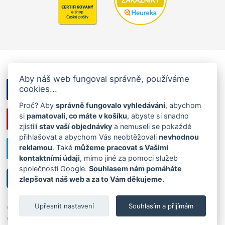
Aby náš web fungoval správně, používáme
cookies...
Proč? Aby
správně fungovalo vyhledávání
, abychom
si
pamatovali, co máte v košíku
, abyste si snadno
zjistili
stav vaší objednávky
a nemuseli se pokaždé
přihlašovat a abychom Vás neobtěžovali
nevhodnou
reklamou
. Také
můžeme pracovat s Vašimi
kontaktními údaji
, mimo jiné za pomoci služeb
společnosti Google.
Souhlasem nám pomáháte
zlepšovat náš web a za to Vám děkujeme.
Upřesnit nastavení
Souhlasím a přijímám
Všechna práva vyhrazena ©2026
Ráj ponožek
|
Cookies
,
tvorba
webu: InGenius