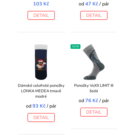
103 Kč
od
47 Kč
/ pár
DETAIL
DETAIL
SLEVA
Dámské celofroté ponožky
Ponožky VoXX LIMIT III
LONKA MEDEA tmavě
šedá
modré
od
76 Kč
/ pár
od
93 Kč
/ pár
DETAIL
DETAIL