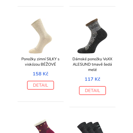
Ponožky zimní SILKY s
Dámské ponožky VoXX
viskózou BÉŽOVÉ
ALESUND tmavě šedá
melé
158 Kč
117 Kč
DETAIL
DETAIL