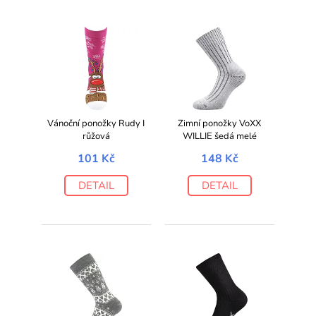
Vánoční ponožky Rudy I
Zimní ponožky VoXX
růžová
WILLIE šedá melé
101 Kč
148 Kč
DETAIL
DETAIL