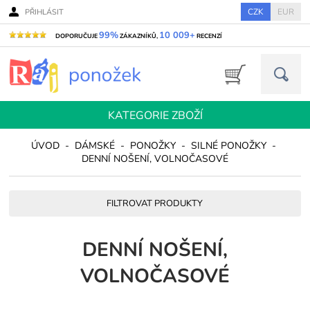
CZK
EUR
PŘIHLÁSIT
99%
10 009+
DOPORUČUJE
ZÁKAZNÍKŮ,
RECENZÍ
KATEGORIE ZBOŽÍ
ÚVOD
-
DÁMSKÉ
-
PONOŽKY
-
SILNÉ PONOŽKY
-
DENNÍ NOŠENÍ, VOLNOČASOVÉ
FILTROVAT PRODUKTY
DENNÍ NOŠENÍ,
VOLNOČASOVÉ