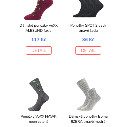
Dámské ponožky VoXX
Ponožky SPOT 3 pack
ALESUND fuxia
tmavě šedá
117 Kč
86 Kč
DETAIL
DETAIL
Ponožky VoXX HAWK
Dámské ponožky Boma
neon zelená
JIZERA tmavě modrá