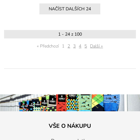
1 - 24 z 100
« Předchozí
1
2
3
4
5
Další »
VŠE O NÁKUPU