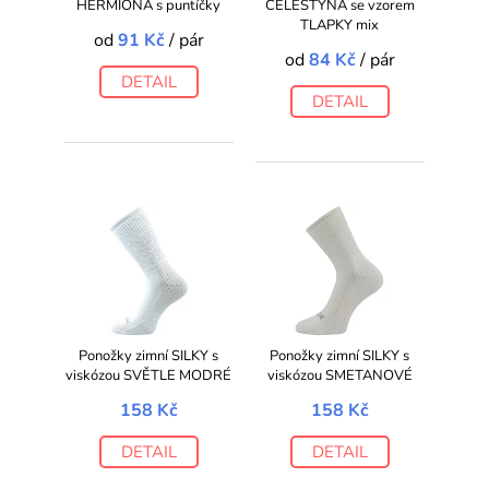
HERMIONA s puntíčky
CELESTÝNA se vzorem
TLAPKY mix
od
91 Kč
/ pár
od
84 Kč
/ pár
DETAIL
DETAIL
Ponožky zimní SILKY s
Ponožky zimní SILKY s
viskózou SVĚTLE MODRÉ
viskózou SMETANOVÉ
158 Kč
158 Kč
DETAIL
DETAIL