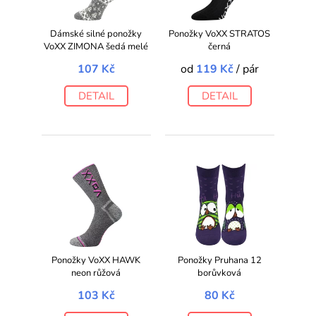
Dámské silné ponožky
Ponožky VoXX STRATOS
VoXX ZIMONA šedá melé
černá
107 Kč
od
119 Kč
/ pár
DETAIL
DETAIL
Ponožky VoXX HAWK
Ponožky Pruhana 12
neon růžová
borůvková
103 Kč
80 Kč