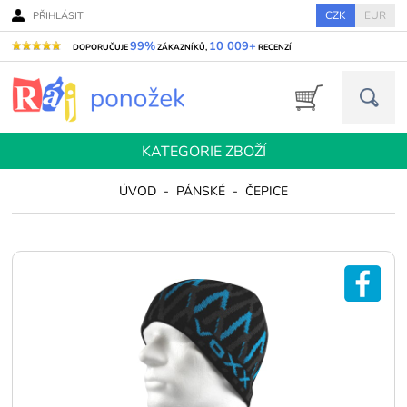
CZK
EUR
PŘIHLÁSIT
99%
10 009+
DOPORUČUJE
ZÁKAZNÍKŮ,
RECENZÍ
KATEGORIE ZBOŽÍ
ÚVOD
-
PÁNSKÉ
-
ČEPICE