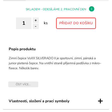
i
SKLADEM - ODESÍLÁME 2. PRACOVNÍ DEN
+
ks
-
Popis produktu
Zimní čepice VoXX SILVERADO II je sportovní, zimní, pánská a
junior pletená čepice. Na vnitřní straně příjemná podšívka z mikro–
fleece. Několik barev.
Velikosti senior a junior.
ČÍST VÍCE...
+
Vlastnosti, složení a prací symboly