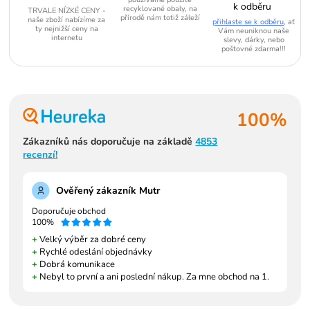
k odběru
recyklované obaly, na
TRVALE NÍZKÉ CENY -
přírodě nám totiž záleží
naše zboží nabízíme za
přihlaste se k odběru
, ať
ty nejnižší ceny na
Vám neuniknou naše
internetu
slevy, dárky, nebo
poštovné zdarma!!!
100%
Zákazníků nás doporučuje na základě
4853
recenzí!
Ověřený zákazník Mutr
Doporučuje obchod
100%
+
Velký výběr za dobré ceny
+
Rychlé odeslání objednávky
+
Dobrá komunikace
+
Nebyl to první a ani poslední nákup. Za mne obchod na 1.