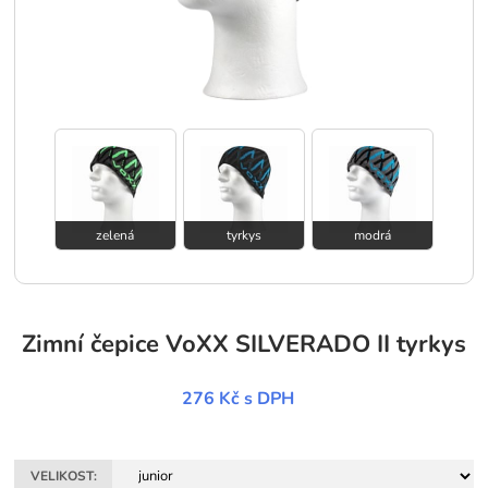
zelená
tyrkys
modrá
Zimní čepice VoXX SILVERADO II tyrkys
276 Kč
s DPH
VELIKOST: