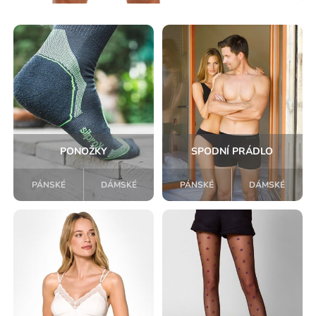
PONOŽKY
SPODNÍ PRÁDLO
PÁNSKÉ
DÁMSKÉ
PÁNSKÉ
DÁMSKÉ