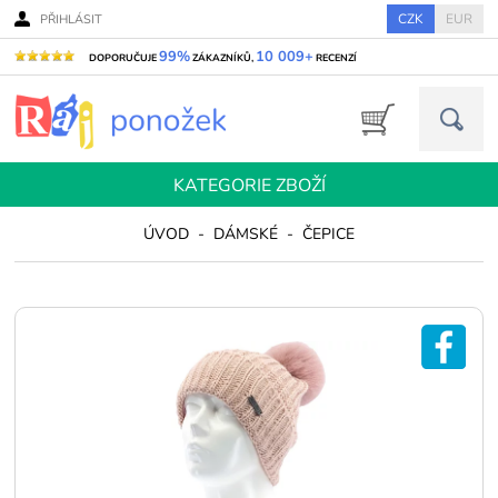
CZK
EUR
PŘIHLÁSIT
99%
10 009+
DOPORUČUJE
ZÁKAZNÍKŮ,
RECENZÍ
KATEGORIE ZBOŽÍ
ÚVOD
-
DÁMSKÉ
-
ČEPICE