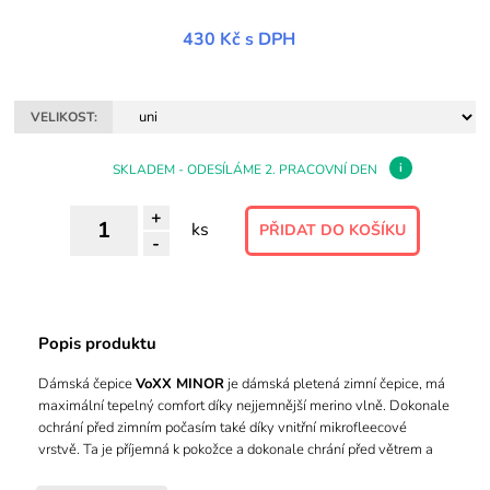
430 Kč
s DPH
VELIKOST:
i
SKLADEM - ODESÍLÁME 2. PRACOVNÍ DEN
+
ks
-
Popis produktu
Dámská čepice
VoXX MINOR
je dámská pletená zimní čepice, má
maximální tepelný comfort díky nejjemnější merino vlně. Dokonale
ochrání před zimním počasím také díky vnitřní mikrofleecové
vrstvě. Ta je příjemná k pokožce a dokonale chrání před větrem a
mrazem. Navíc se skvěle doplňuje s šálou, dohromady tvoří