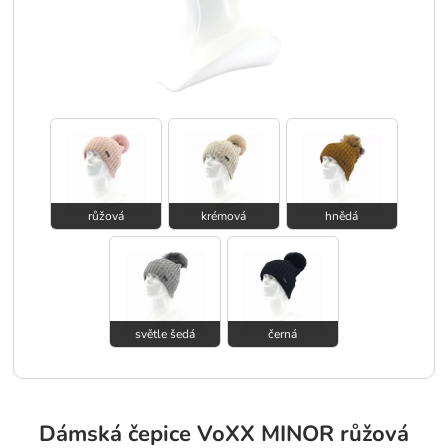
růžová
krémová
hnědá
světle šedá
černá
Dámská čepice VoXX MINOR růžová