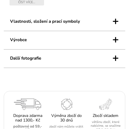
vyladěnou kolekci zimních doplňků. Buďte v teple a ještě navíc
ČÍST VÍCE...
perfektně vyladěná do nejmenšího detailu.
+
Vlastnosti, složení a prací symboly
+
Výrobce
+
Další fotografie
Doprava zdarma
Výměna zboží do
Zboží skladem
nad 1300,- Kč
30 dnů
většinu zboží, které
nabízíme, se snažíme
poštovné od 59,-
zboží nám můžete vrátit