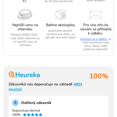
držet skladem
Kč
do 30 dnů od převzetí
Nejnižší ceny na
Balíme ekologicky
Pro více info ke
internetu
slevám se přihlašte
používáme použité
k odběru
recyklované obaly, na
TRVALE NÍZKÉ CENY -
přírodě nám totiž záleží
naše zboží nabízíme za
přihlaste se k odběru
, ať
ty nejnižší ceny na
Vám neuniknou naše
internetu
slevy, dárky, nebo
poštovné zdarma!!!
100%
Zákazníků nás doporučuje na základě
4853
recenzí!
Ověřený zákazník
Doporučuje obchod
100%