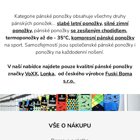
Kategorie pánské ponožky obsahuje všechny druhy
pánských ponožek...
slabé letní ponožky
,
silné zimní
ponožky
,
pánské ponožky
se zesíleným chodidlem
,
termoponožky až do - 35ºC,
kompresní pánské ponožky
na sport.
Samozřejmostí jsou společenské pánské ponožky i
ponožky na každodenní nošení.
V naší nabídce najdete pouze kvalitní pánské ponožky
značky
VoXX
,
Lonka
, od českého výrobce
Fuski Boma
s.r.o.
VŠE O NÁKUPU