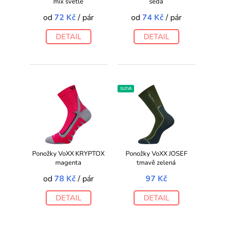
mix světlé
šedá
od
72 Kč
/ pár
od
74 Kč
/ pár
DETAIL
DETAIL
SLEVA
Ponožky VoXX KRYPTOX
Ponožky VoXX JOSEF
magenta
tmavě zelená
od
78 Kč
/ pár
97 Kč
DETAIL
DETAIL