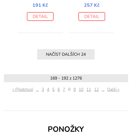
191 Kč
257 Kč
DETAIL
DETAIL
169 - 192 z 1276
« Předchozí
...
3
4
5
6
7
8
9
10
11
12
...
Další »
PONOŽKY