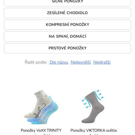
SILNÉ PONOŽKY
ZESÍLENÉ CHODIDLO
KOMPRESNÍ PONOŽKY
NA SPANÍ, DOMÁCÍ
PRSTOVÉ PONOŽKY
Řadit podle:
Dle názvu
Nejlevnější
Nejdražší
Ponožky VoXX TRINITY
Ponožky VIKTORKA světle