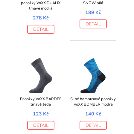
ponožky VoXX DUALIX
SNOW bílá
tmavě modrá
189 Kč
278 Kč
DETAIL
DETAIL
Ponožky VoXX BARDEE
Silné bambusové ponožky
tmavě šedá
VoXX BOMBER modrá
123 Kč
140 Kč
DETAIL
DETAIL