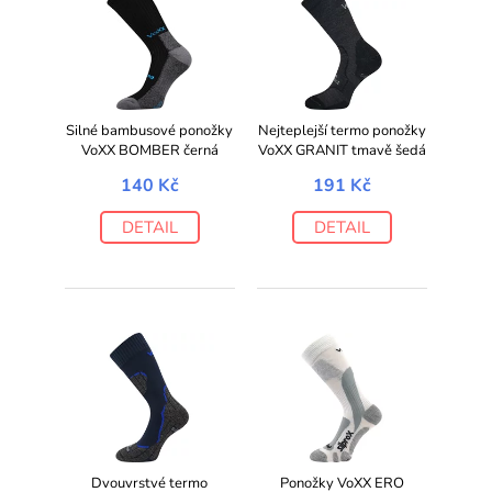
Silné bambusové ponožky
Nejteplejší termo ponožky
VoXX BOMBER černá
VoXX GRANIT tmavě šedá
140 Kč
191 Kč
DETAIL
DETAIL
Dvouvrstvé termo
Ponožky VoXX ERO