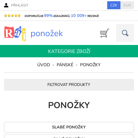
CZK
EUR
PŘIHLÁSIT
99%
10 009+
DOPORUČUJE
ZÁKAZNÍKŮ,
RECENZÍ
KATEGORIE ZBOŽÍ
ÚVOD
-
PÁNSKÉ
-
PONOŽKY
FILTROVAT PRODUKTY
PONOŽKY
SLABÉ PONOŽKY