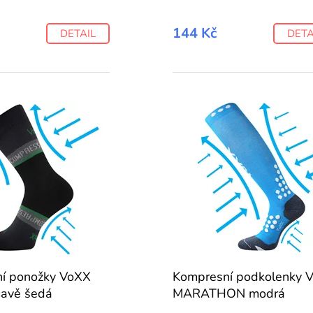
144 Kč
DETAIL
DETA
í ponožky VoXX
Kompresní podkolenky 
avě šedá
MARATHON modrá