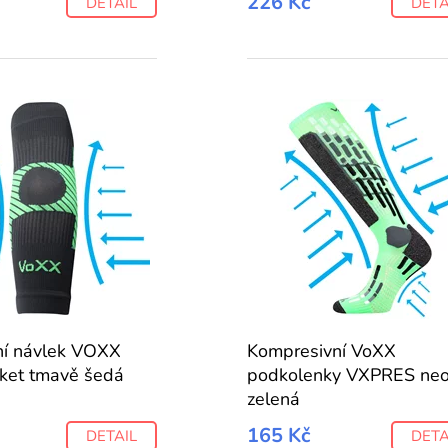
226 Kč
DETAIL
DETA
í návlek VOXX
Kompresivní VoXX
oket tmavě šedá
podkolenky VXPRES ne
zelená
165 Kč
DETAIL
DETA