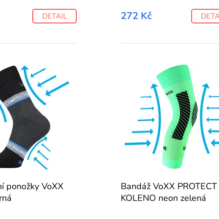
272 Kč
DETAIL
DETA
í ponožky VoXX
Bandáž VoXX PROTECT
rná
KOLENO neon zelená