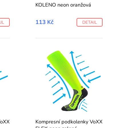
KOLENO neon oranžová
113 Kč
IL
DETAIL
VoXX
Kompresní podkolenky VoXX