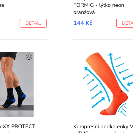
ná
FORMIG - lýtko neon
oranžová
144 Kč
DETAIL
DETA
VoXX PROTECT
Kompresní podkolenky 