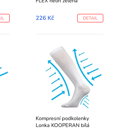
FLEX neon zelená
226 Kč
IL
DETAIL
Kompresní podkolenky
Lonka KOOPERAN bílá