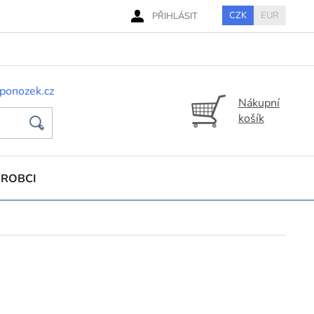
CZK
EUR
PŘIHLÁSIT
ponozek.cz
Nákupní
košík
ÝROBCI