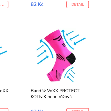
82 Kč
IL
DETAIL
VoXX
Bandáž VoXX PROTECT
KOTNÍK neon růžová