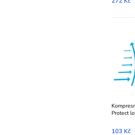
272 Kč
Kompresn
Protect l
103 Kč