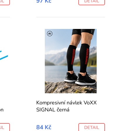
97 Kč
IL
DETAIL
Kompresivní návlek VoXX
on
SIGNAL černá
84 Kč
IL
DETAIL