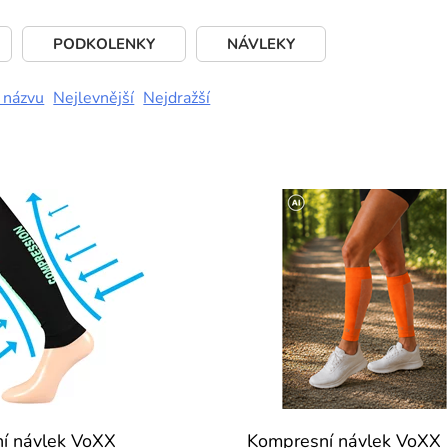
PODKOLENKY
NÁVLEKY
 názvu
Nejlevnější
Nejdražší
í návlek VoXX
Kompresní návlek VoXX