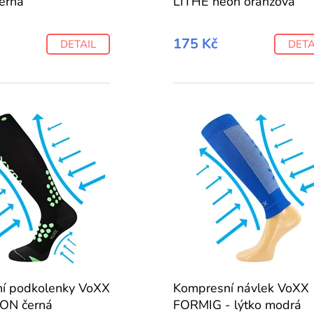
erná
LITHE neon oranžová
175 Kč
DETAIL
DETA
í podkolenky VoXX
Kompresní návlek VoXX
N černá
FORMIG - lýtko modrá