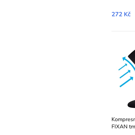
272 Kč
Kompresn
FIXAN tm