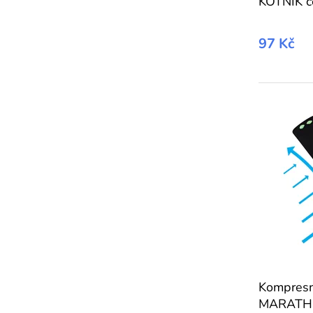
KOTNÍK č
97 Kč
Kompresn
MARATHO