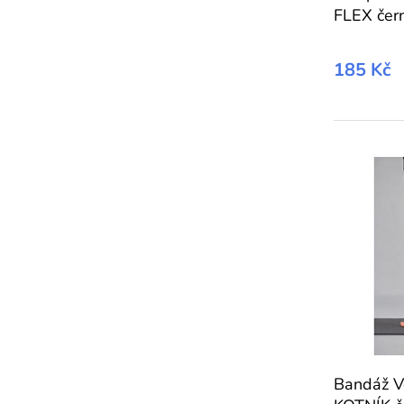
FLEX čer
185 Kč
Bandáž 