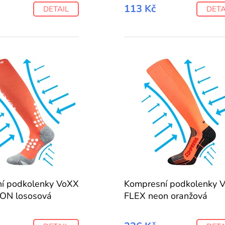
113 Kč
DETAIL
DETA
í podkolenky VoXX
Kompresní podkolenky 
N lososová
FLEX neon oranžová