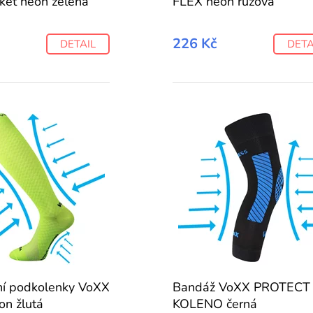
oket neon zelená
FLEX neon růžová
226 Kč
DETAIL
DETA
í podkolenky VoXX
Bandáž VoXX PROTECT
on žlutá
KOLENO černá