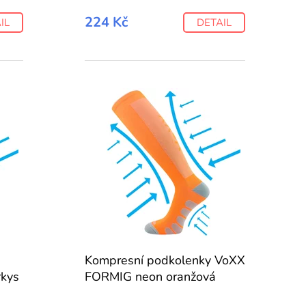
224 Kč
IL
DETAIL
Kompresní podkolenky VoXX
kys
FORMIG neon oranžová