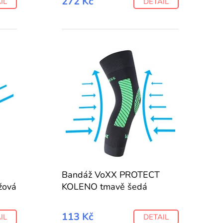
272 Kč
IL
DETAIL
Bandáž VoXX PROTECT
žová
KOLENO tmavě šedá
113 Kč
IL
DETAIL