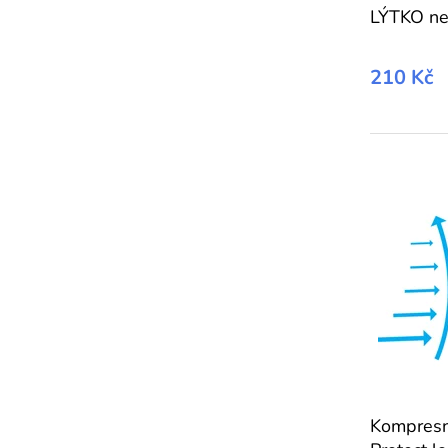
LÝTKO ne
210 Kč
Kompresn