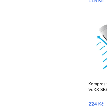
115 Kč
Kompresi
VoXX SIG
224 Kč