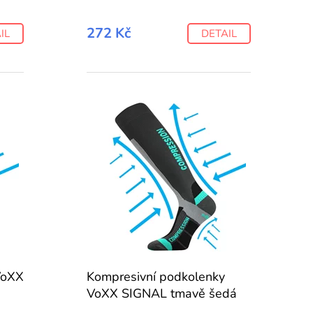
272 Kč
IL
DETAIL
VoXX
Kompresivní podkolenky
VoXX SIGNAL tmavě šedá