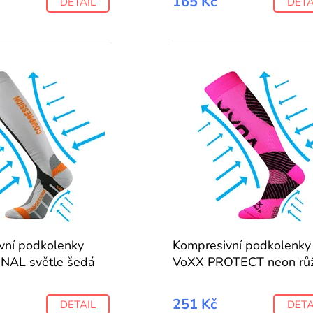
165 Kč
DETAIL
DETA
vní podkolenky
Kompresivní podkolenky
NAL světle šedá
VoXX PROTECT neon rů
251 Kč
DETAIL
DETA