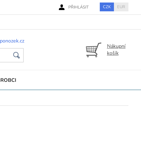
CZK
EUR
PŘIHLÁSIT
ponozek.cz
Nákupní
košík
ÝROBCI