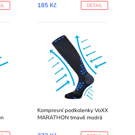
185 Kč
IL
DETAIL
Kompresní podkolenky VoXX
on
MARATHON tmavě modrá