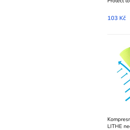
Protect l
103 Kč
Kompresn
LITHE ne