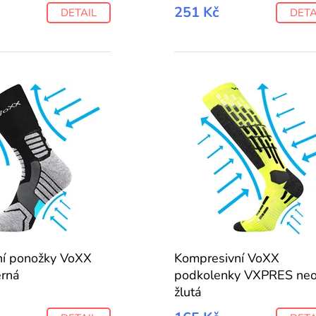
251 Kč
DETAIL
DETA
í ponožky VoXX
Kompresivní VoXX
rná
podkolenky VXPRES ne
žlutá