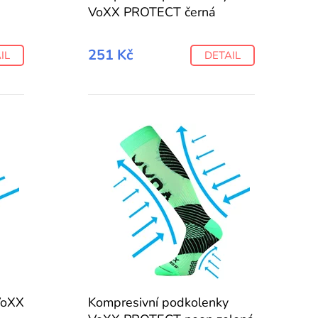
VoXX PROTECT černá
251 Kč
IL
DETAIL
VoXX
Kompresivní podkolenky