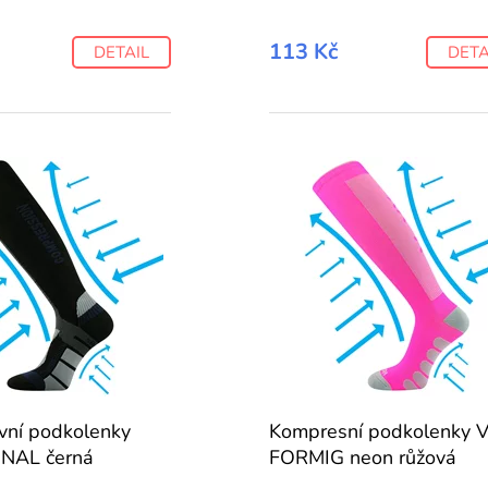
113 Kč
DETAIL
DETA
vní podkolenky
Kompresní podkolenky 
NAL černá
FORMIG neon růžová