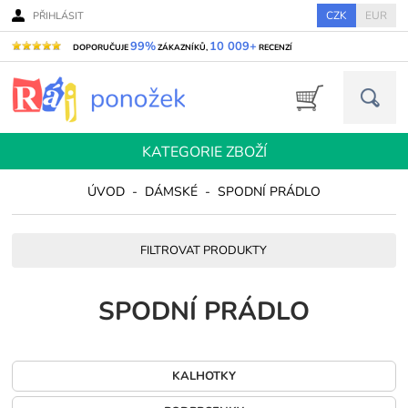
CZK
EUR
PŘIHLÁSIT
99%
10 009+
DOPORUČUJE
ZÁKAZNÍKŮ,
RECENZÍ
KATEGORIE ZBOŽÍ
ÚVOD
-
DÁMSKÉ
-
SPODNÍ PRÁDLO
FILTROVAT PRODUKTY
SPODNÍ PRÁDLO
KALHOTKY