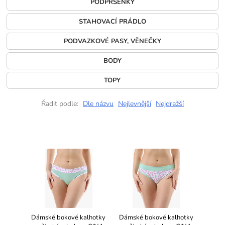
PODPRSENKY
STAHOVACÍ PRÁDLO
PODVAZKOVÉ PASY, VĚNEČKY
BODY
TOPY
Řadit podle:
Dle názvu
Nejlevnější
Nejdražší
Dámské bokové kalhotky
Dámské bokové kalhotky