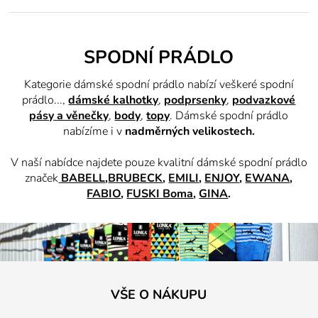
SPODNÍ PRÁDLO
Kategorie dámské spodní prádlo nabízí veškeré spodní
prádlo...,
dámské kalhotky
,
podprsenky
,
podvazkové
pásy
a věnečky
,
body
,
topy
. Dámské spodní prádlo
nabízíme i v
nadměrných velikostech.
V naší nabídce najdete pouze kvalitní dámské spodní prádlo
značek
BABELL
,
BRUBECK
,
EMILI
,
ENJOY
,
EWANA
,
FABIO
,
FUSKI Boma
,
GINA
.
VŠE O NÁKUPU