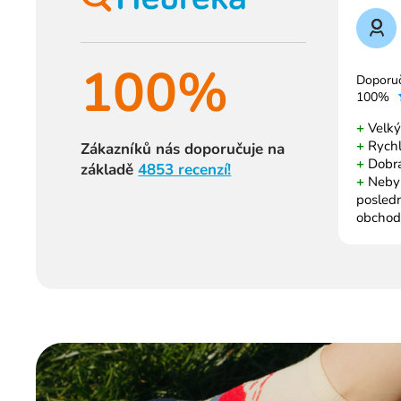
100%
Doporu
100%
+
Velký
+
Rychl
Zákazníků nás doporučuje na
+
Dobrá
základě
4853 recenzí!
+
Nebyl 
posled
obchod