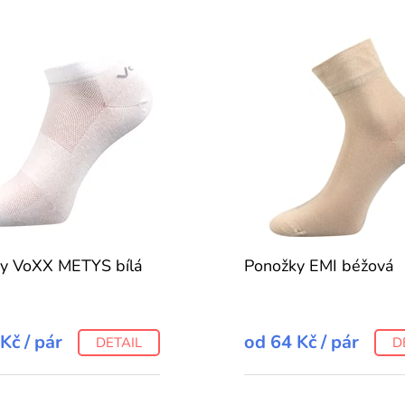
y VoXX METYS bílá
Ponožky EMI béžová
 Kč
/ pár
od
64 Kč
/ pár
DETAIL
D