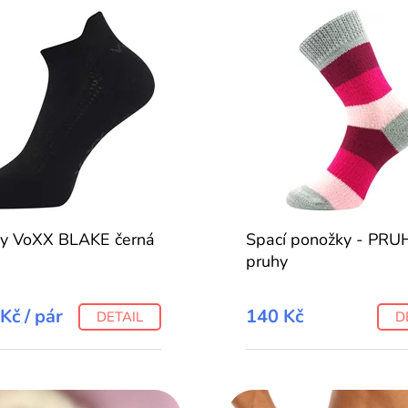
y VoXX BLAKE černá
Spací ponožky - PRU
pruhy
 Kč
/ pár
140 Kč
DETAIL
D