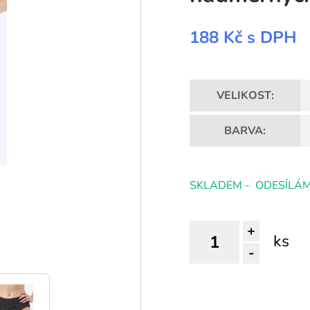
188 Kč
s DPH
VELIKOST:
BARVA:
SKLADEM - ODESÍLÁM
+
ks
-