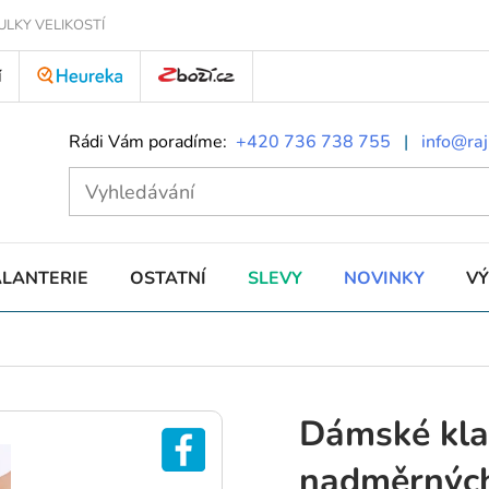
ULKY VELIKOSTÍ
Í
Rádi Vám poradíme:
+420 736 738 755
|
info@raj
ALANTERIE
OSTATNÍ
SLEVY
NOVINKY
V
Dámské klas
nadměrných