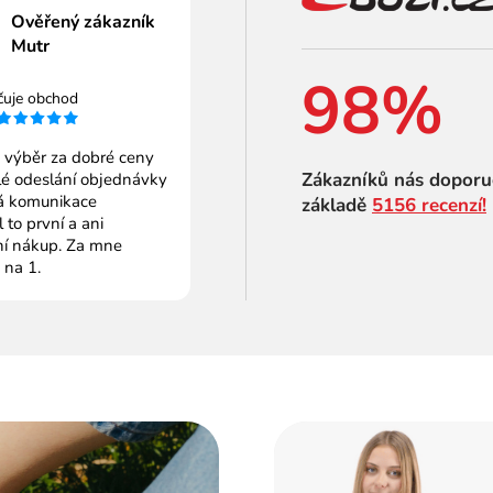
Ověřený zákazník
Mutr
98%
čuje obchod
 výběr za dobré ceny
Zákazníků nás doporu
é odeslání objednávky
 komunikace
základě
5156 recenzí!
to první a ani
ní nákup. Za mne
 na 1.