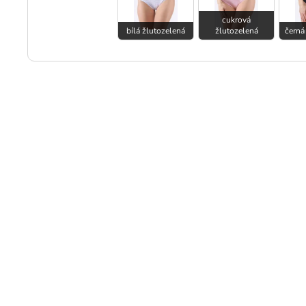
cukrová
bílá žlutozelená
žlutozelená
černá