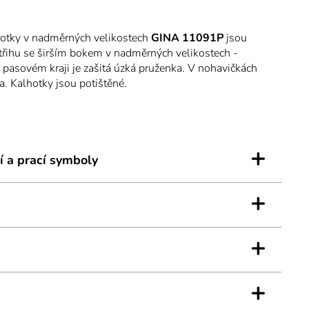
otky v nadměrných velikostech
GINA 11091P
jsou
třihu se širším bokem v nadměrných velikostech -
 pasovém kraji je zašitá úzká pruženka. V nohavičkách
a. Kalhotky jsou potištěné.
 bavlny, která je doplněna elastanem. Úplet je vhodný
dají přírodní materiály. Elastan přidává materiálu
ho tvarovou stálost. Prádlo z tohoto materiálu je
í nošení.
+
í a prací symboly
+
+
+