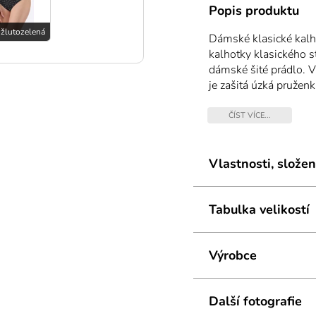
Popis produktu
 žlutozelená
Dámské klasické kalh
kalhotky klasického s
dámské šité prádlo. V
je zašitá úzká pruženk
Materiál je vyroben z
pro všechny, kteří hle
ČÍST VÍCE...
pružnost a zlepšuje je
vhodné pro každodenn
Vlastnosti, složen
Tabulka velikostí
Výrobce
Další fotografie