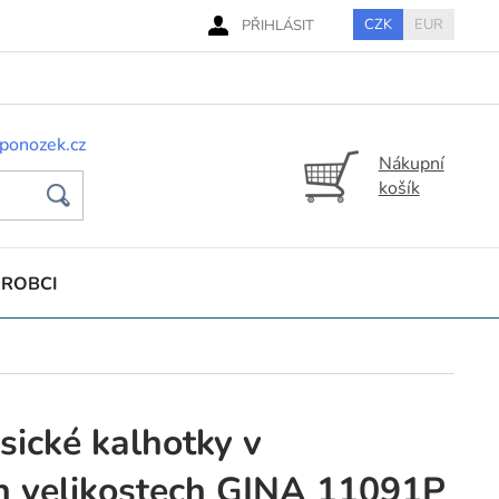
CZK
EUR
PŘIHLÁSIT
ponozek.cz
Nákupní
košík
ÝROBCI
ické kalhotky v
 velikostech GINA 11091P