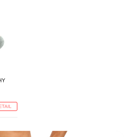
HY
ETAIL