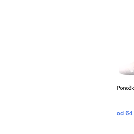
Ponožk
od
64