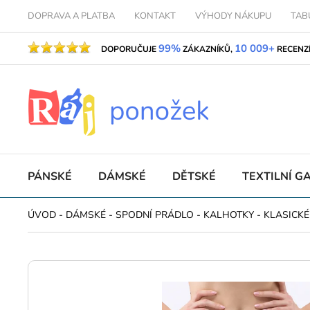
DOPRAVA A PLATBA
KONTAKT
VÝHODY NÁKUPU
TAB
99%
10 009+
DOPORUČUJE
ZÁKAZNÍKŮ,
RECENZ
PÁNSKÉ
DÁMSKÉ
DĚTSKÉ
TEXTILNÍ G
ÚVOD
-
DÁMSKÉ
-
SPODNÍ PRÁDLO
-
KALHOTKY
-
KLASICKÉ