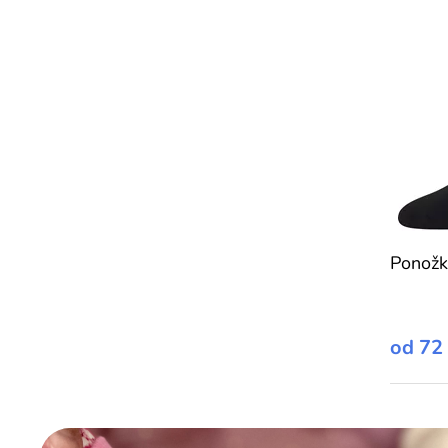
Ponožk
od
72