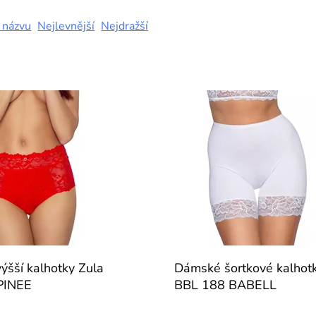
 názvu
Nejlevnější
Nejdražší
ýšší kalhotky Zula
Dámské šortkové kalhot
PINEE
BBL 188 BABELL