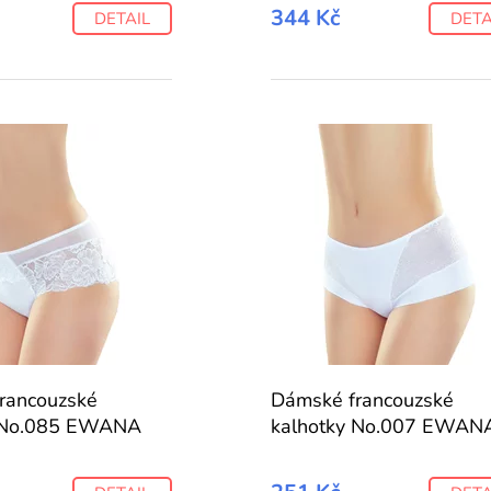
344 Kč
DETAIL
DETA
rancouzské
Dámské francouzské
y No.085 EWANA
kalhotky No.007 EWAN