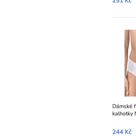
251 Kč
Dámské f
kalhotk
244 Kč