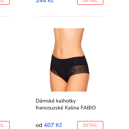
244 Kč
IL
DETAIL
Dámské kalhotky
francouzské Kalina FABIO
od
407 Kč
IL
DETAIL