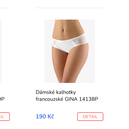
Dámské kalhotky
9P
francouzské GINA 14138P
190 Kč
IL
DETAIL