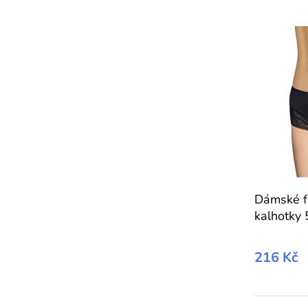
Dámské f
kalhotky
216 Kč