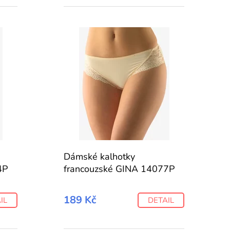
Dámské kalhotky
4P
francouzské GINA 14077P
189 Kč
IL
DETAIL