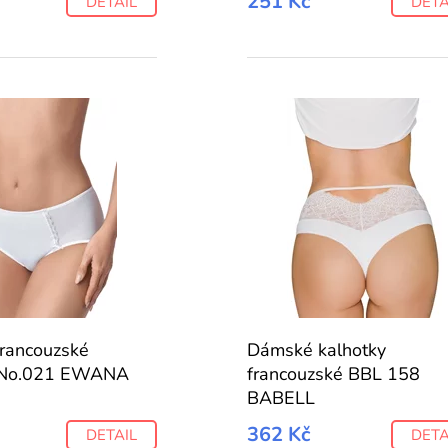
251 Kč
DETAIL
DETA
rancouzské
Dámské kalhotky
y No.021 EWANA
francouzské BBL 158
BABELL
362 Kč
DETAIL
DETA