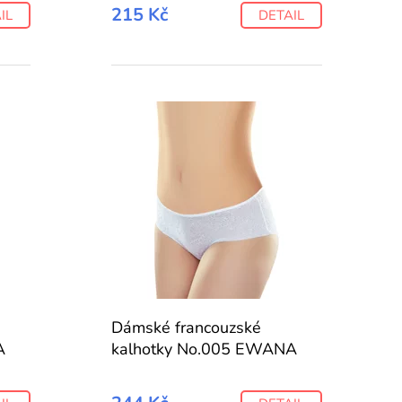
215 Kč
IL
DETAIL
Dámské francouzské
A
kalhotky No.005 EWANA