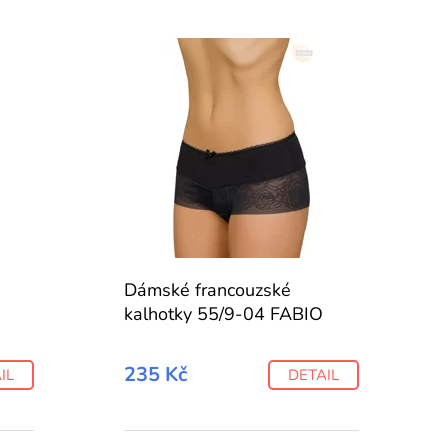
Dámské francouzské
kalhotky 55/9-04 FABIO
235 Kč
IL
DETAIL