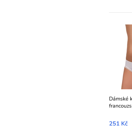
Dámské k
francou
251 Kč