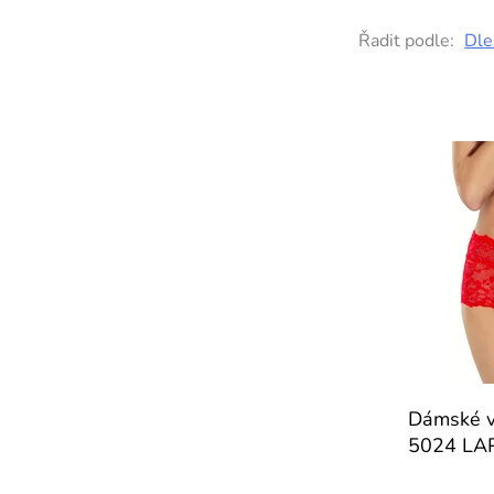
Řadit podle:
Dle
Dámské v
5024 LA