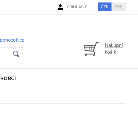
CZK
EUR
PŘIHLÁSIT
ponozek.cz
Nákupní
košík
ÝROBCI