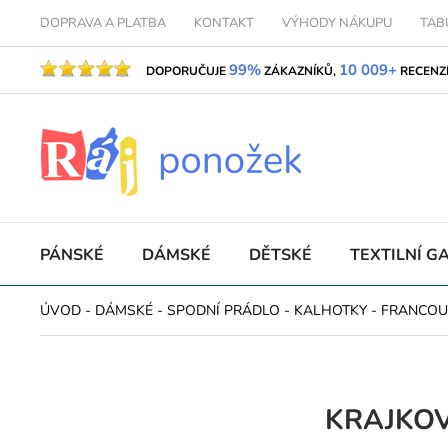
DOPRAVA A PLATBA
KONTAKT
VÝHODY NÁKUPU
TAB
99%
10 009+
DOPORUČUJE
ZÁKAZNÍKŮ,
RECENZ
PÁNSKÉ
DÁMSKÉ
DĚTSKÉ
TEXTILNÍ G
ÚVOD
-
DÁMSKÉ
-
SPODNÍ PRÁDLO
-
KALHOTKY
-
FRANCOU
KRAJKO