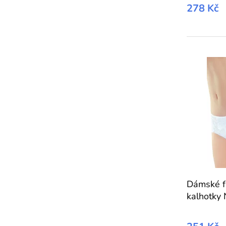
278 Kč
Dámské f
kalhotk