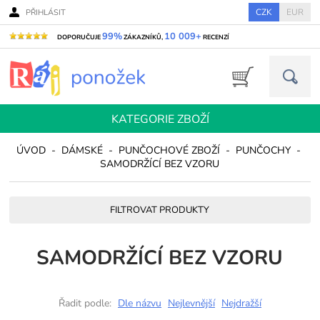
CZK
EUR
PŘIHLÁSIT
99%
10 009+
DOPORUČUJE
ZÁKAZNÍKŮ,
RECENZÍ
KATEGORIE ZBOŽÍ
ÚVOD
-
DÁMSKÉ
-
PUNČOCHOVÉ ZBOŽÍ
-
PUNČOCHY
-
SAMODRŽÍCÍ BEZ VZORU
FILTROVAT PRODUKTY
SAMODRŽÍCÍ BEZ VZORU
Řadit podle:
Dle názvu
Nejlevnější
Nejdražší