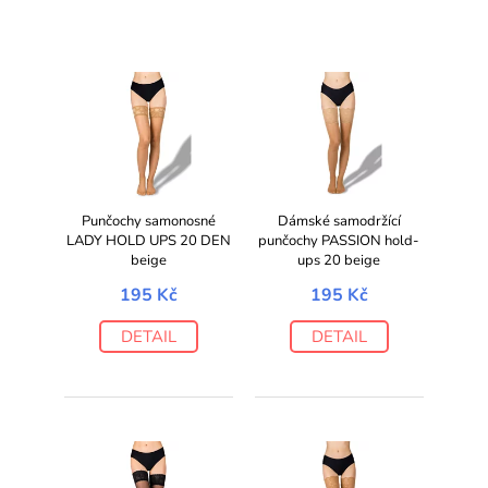
Punčochy samonosné
Dámské samodržící
LADY HOLD UPS 20 DEN
punčochy PASSION hold-
beige
ups 20 beige
195 Kč
195 Kč
DETAIL
DETAIL