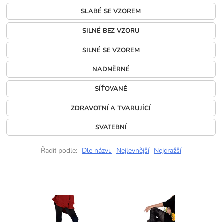
SLABÉ SE VZOREM
SILNÉ BEZ VZORU
SILNÉ SE VZOREM
NADMĚRNÉ
SÍŤOVANÉ
ZDRAVOTNÍ A TVARUJÍCÍ
SVATEBNÍ
Řadit podle:
Dle názvu
Nejlevnější
Nejdražší