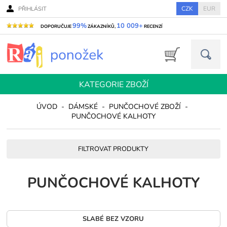
CZK
EUR
PŘIHLÁSIT
99%
10 009+
DOPORUČUJE
ZÁKAZNÍKŮ,
RECENZÍ
KATEGORIE ZBOŽÍ
ÚVOD
-
DÁMSKÉ
-
PUNČOCHOVÉ ZBOŽÍ
-
PUNČOCHOVÉ KALHOTY
FILTROVAT PRODUKTY
PUNČOCHOVÉ KALHOTY
SLABÉ BEZ VZORU