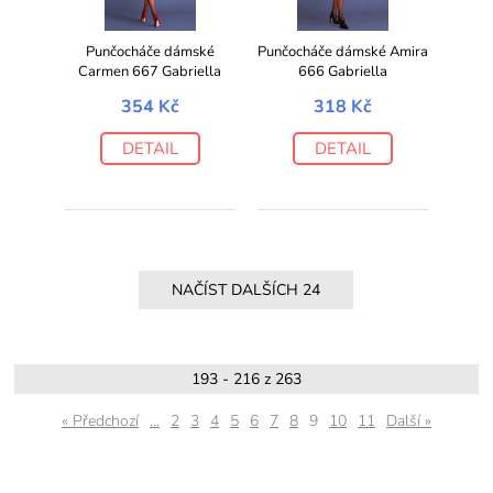
Punčocháče dámské
Punčocháče dámské Amira
Carmen 667 Gabriella
666 Gabriella
354 Kč
318 Kč
DETAIL
DETAIL
193 - 216 z 263
« Předchozí
...
2
3
4
5
6
7
8
9
10
11
Další »