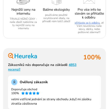
Nejnižší ceny na
Balíme ekologicky
Pro více info ke
internetu
slevám se přihlašte
používáme použité
k odběru
recyklované obaly, na
TRVALE NÍZKÉ CENY -
přírodě nám totiž záleží
naše zboží nabízíme za
přihlaste se k odběru
, ať
ty nejnižší ceny na
Vám neuniknou naše
internetu
slevy, dárky, nebo
poštovné zdarma!!!
100%
Zákazníků nás doporučuje na základě
4853
recenzí!
Ověřený zákazník
Doporučuje obchod
100%
velmi vstřícné jednání ze strany obchodu ,když mi zásilku
ztratila zásilkovna