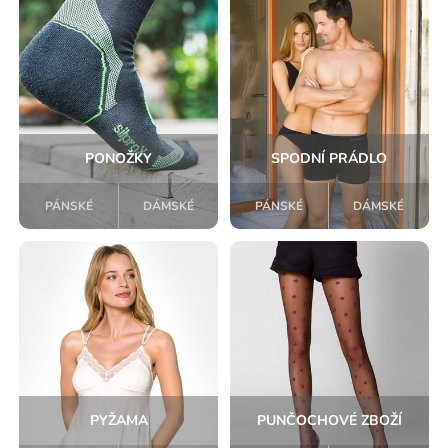
PONOŽKY
SPODNÍ PRÁDLO
PÁNSKÉ
DÁMSKÉ
PÁNSKÉ
DÁMSKÉ
PYŽAMA
PUNČOCHOVÉ ZBOŽÍ