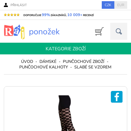
CZK
EUR
PŘIHLÁSIT
99%
10 009+
DOPORUČUJE
ZÁKAZNÍKŮ,
RECENZÍ
KATEGORIE ZBOŽÍ
ÚVOD
-
DÁMSKÉ
-
PUNČOCHOVÉ ZBOŽÍ
-
PUNČOCHOVÉ KALHOTY
-
SLABÉ SE VZOREM