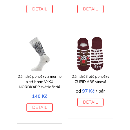
DETAIL
DETAIL
Dámské ponožky z merino
Dámské froté ponožky
a stříbrem VoXX
CUPID ABS vínová
NORDKAPP světle šedá
od
97 Kč
/ pár
140 Kč
DETAIL
DETAIL