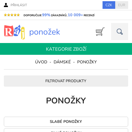
CZK
EUR
PŘIHLÁSIT
99%
10 009+
DOPORUČUJE
ZÁKAZNÍKŮ,
RECENZÍ
KATEGORIE ZBOŽÍ
ÚVOD
-
DÁMSKÉ
-
PONOŽKY
FILTROVAT PRODUKTY
PONOŽKY
SLABÉ PONOŽKY