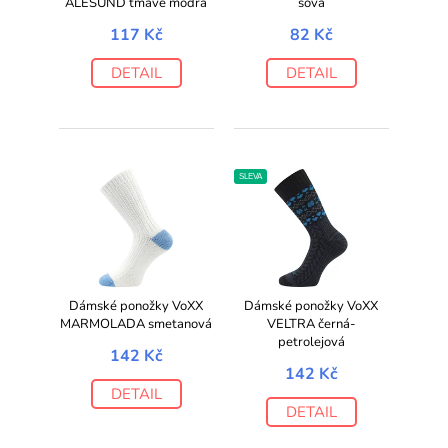
ALESUND tmavě modrá
sova
117 Kč
82 Kč
DETAIL
DETAIL
SLEVA
Dámské ponožky VoXX
Dámské ponožky VoXX
MARMOLADA smetanová
VELTRA černá-
petrolejová
142 Kč
142 Kč
DETAIL
DETAIL