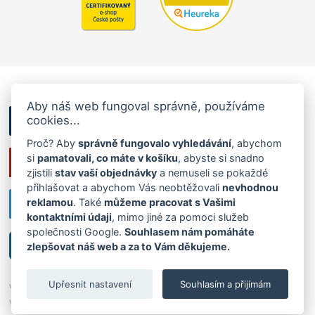
Aby náš web fungoval správně, používáme
cookies...
Proč? Aby
správně fungovalo vyhledávání
, abychom
si
pamatovali, co máte v košíku
, abyste si snadno
zjistili
stav vaší objednávky
a nemuseli se pokaždé
přihlašovat a abychom Vás neobtěžovali
nevhodnou
reklamou
. Také
můžeme pracovat s Vašimi
kontaktními údaji
, mimo jiné za pomoci služeb
společnosti Google.
Souhlasem nám pomáháte
zlepšovat náš web a za to Vám děkujeme.
Upřesnit nastavení
Souhlasím a přijímám
Všechna práva vyhrazena ©2026
Ráj ponožek
|
Cookies
,
tvorba
webu: InGenius