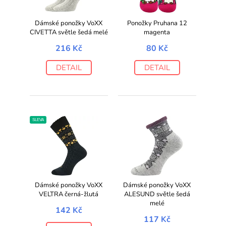
Dámské ponožky VoXX
Ponožky Pruhana 12
CIVETTA světle šedá melé
magenta
216 Kč
80 Kč
DETAIL
DETAIL
SLEVA
Dámské ponožky VoXX
Dámské ponožky VoXX
VELTRA černá-žlutá
ALESUND světle šedá
melé
142 Kč
117 Kč