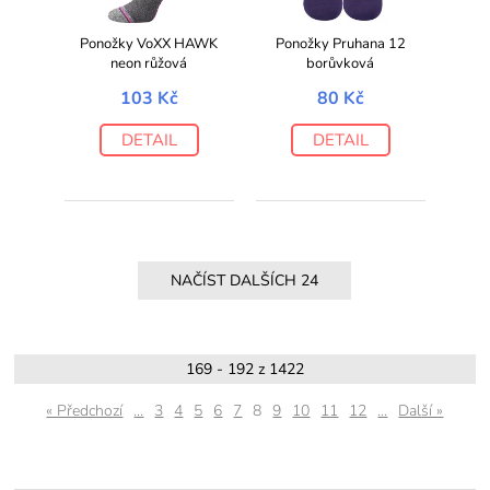
Ponožky VoXX HAWK
Ponožky Pruhana 12
neon růžová
borůvková
103 Kč
80 Kč
DETAIL
DETAIL
169 - 192 z 1422
« Předchozí
...
3
4
5
6
7
8
9
10
11
12
...
Další »