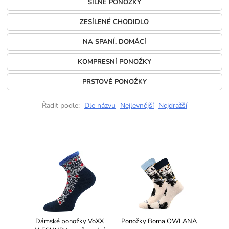
SILNÉ PONOŽKY
ZESÍLENÉ CHODIDLO
NA SPANÍ, DOMÁCÍ
KOMPRESNÍ PONOŽKY
PRSTOVÉ PONOŽKY
Řadit podle:
Dle názvu
Nejlevnější
Nejdražší
Dámské ponožky VoXX
Ponožky Boma OWLANA