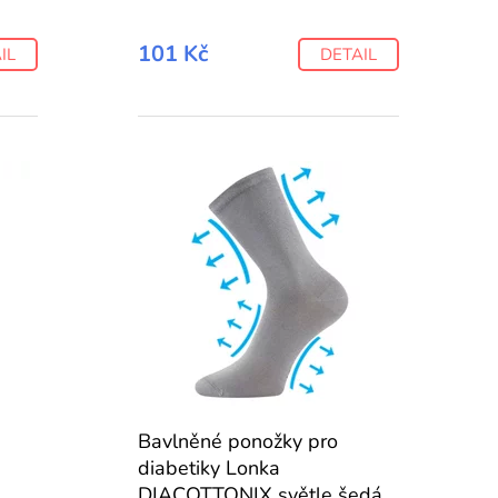
101 Kč
IL
DETAIL
Bavlněné ponožky pro
diabetiky Lonka
DIACOTTONIX světle šedá