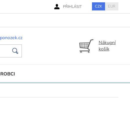
CZK
EUR
PŘIHLÁSIT
ponozek.cz
Nákupní
košík
ÝROBCI