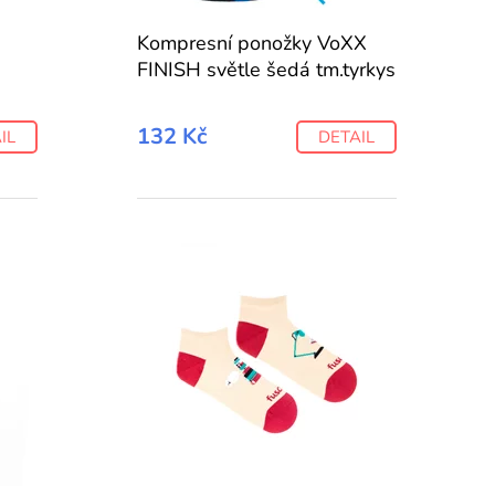
Kompresní ponožky VoXX
FINISH světle šedá tm.tyrkys
132 Kč
IL
DETAIL