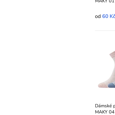
MAKY 01
od
60 K
Dámské 
MAKY 04