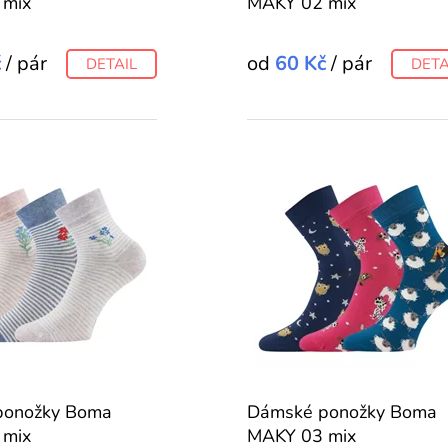
 mix
MAKY 02 mix
č
/ pár
od
60 Kč
/ pár
DETAIL
DETA
ponožky Boma
Dámské ponožky Boma
 mix
MAKY 03 mix