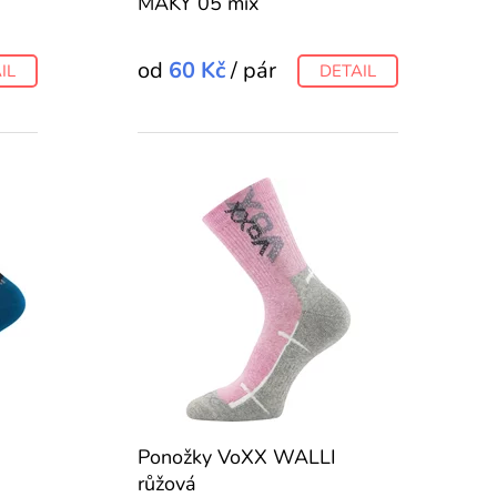
MAKY 05 mix
od
60 Kč
/ pár
IL
DETAIL
Ponožky VoXX WALLI
růžová