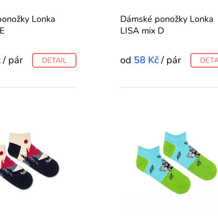
onožky Lonka
Dámské ponožky Lonka
 E
LISA mix D
č
/ pár
od
58 Kč
/ pár
DETAIL
DETA