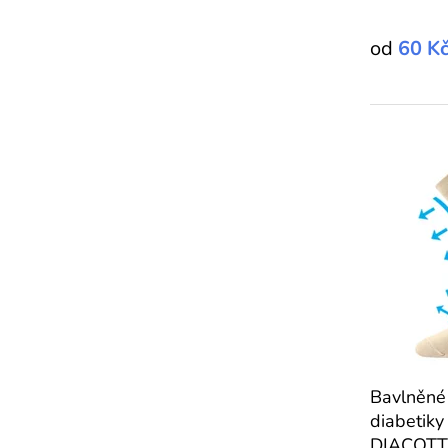
od
60 K
Bavlněné
diabetiky
DIACOTT