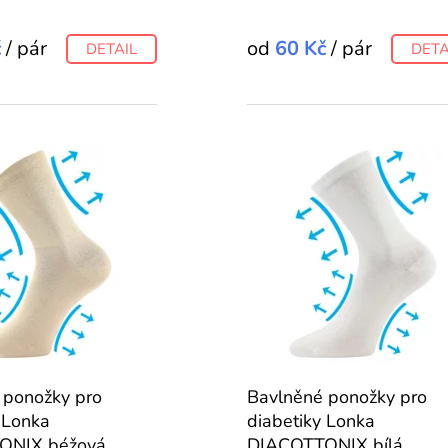
č
/ pár
od
60 Kč
/ pár
DETAIL
DETA
 ponožky pro
Bavlněné ponožky pro
 Lonka
diabetiky Lonka
ONIX béžová
DIACOTTONIX bílá