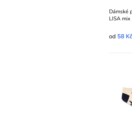
Dámské p
LISA mix
od
58 K