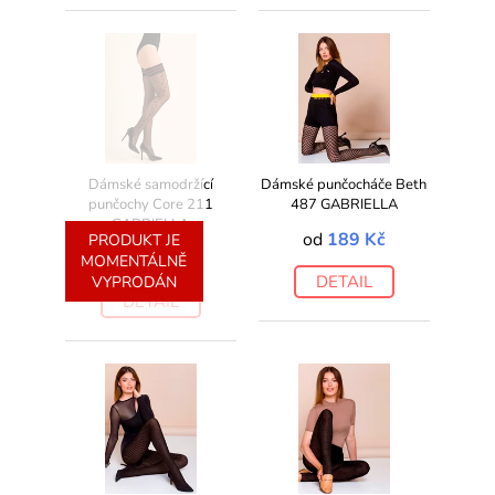
Dámské samodržící
Dámské punčocháče Beth
punčochy Core 211
487 GABRIELLA
GABRIELLA
od
189 Kč
PRODUKT JE
202 Kč
MOMENTÁLNĚ
DETAIL
VYPRODÁN
DETAIL