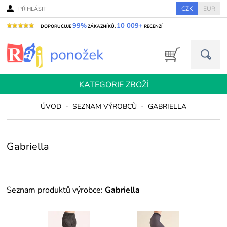
CZK
EUR
PŘIHLÁSIT
99%
10 009+
DOPORUČUJE
ZÁKAZNÍKŮ,
RECENZÍ
KATEGORIE ZBOŽÍ
ÚVOD
-
SEZNAM VÝROBCŮ
-
GABRIELLA
Gabriella
Seznam produktů výrobce:
Gabriella