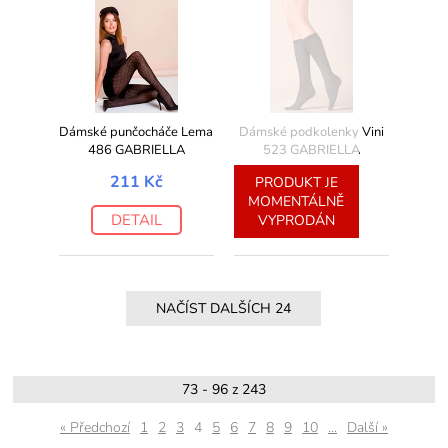
Dámské punčocháče Lema
Dámské podkolenky Vini
486 GABRIELLA
523 GABRIELLA
211 Kč
99 Kč
PRODUKT JE
MOMENTÁLNĚ
DETAIL
DETAIL
VYPRODÁN
73 - 96 z 243
« Předchozí
1
2
3
4
5
6
7
8
9
10
...
Další »