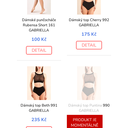
Dámské punčocháče
Dámský top Cherry 992
Rubensa Short 161
GABRIELLA
GABRIELLA
175 Kč
100 Kč
DETAIL
DETAIL
Dámský top Beth 991
Dámský top Puntina 990
GABRIELLA
GABRIELLA
235 Kč
235 Kč
PRODUKT JE
MOMENTÁLNĚ