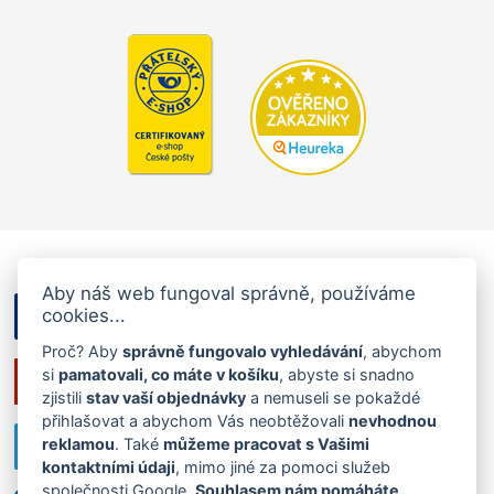
Aby náš web fungoval správně, používáme
cookies...
Proč? Aby
správně fungovalo vyhledávání
, abychom
si
pamatovali, co máte v košíku
, abyste si snadno
zjistili
stav vaší objednávky
a nemuseli se pokaždé
přihlašovat a abychom Vás neobtěžovali
nevhodnou
reklamou
. Také
můžeme pracovat s Vašimi
kontaktními údaji
, mimo jiné za pomoci služeb
společnosti Google.
Souhlasem nám pomáháte