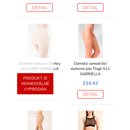
DETAIL
DETAIL
Dámské stahovací šortky
Dámský samodržící
Xenia 989 GABRIELLA
stehenní pás Thigh 511
GABRIELLA
155 Kč
PRODUKT JE
216 Kč
MOMENTÁLNĚ
DETAIL
VYPRODÁN
DETAIL