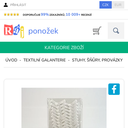
CZK
EUR
PŘIHLÁSIT
99%
10 009+
DOPORUČUJE
ZÁKAZNÍKŮ,
RECENZÍ
KATEGORIE ZBOŽÍ
ÚVOD
-
TEXTILNÍ GALANTERIE
-
STUHY, ŠŇŮRY, PROVÁZKY