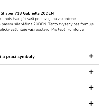
 Shaper 718 Gabriella 20DEN
lhoty tvarující vaší postavu jsou zakončené
m pasem síla vlákna 20DEN. Tento zvyšený pas formuje
opticky zeštíhluje vaši postavu. Pro lepší komfort a
háče zjemněné kofeinovým extraktem. Punčochové
ochými švy minimálně znatelnými pod vaším oblečením.
jí balvněný klínek a jsou bez vyznačené špice.
+
í a prací symboly
+
+
+