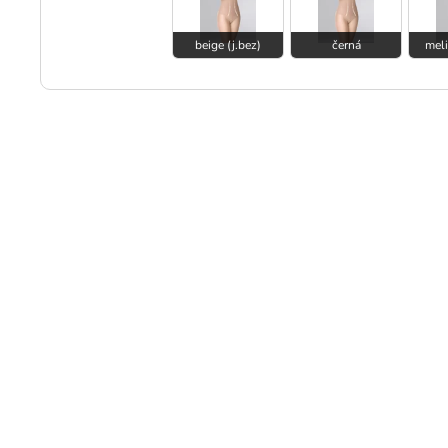
beige (j.bez)
černá
meli