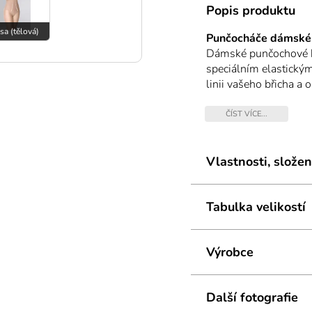
Popis produktu
sa (tělová)
Punčocháče dámské
Dámské punčochové ka
speciálním elastický
linii vašeho břicha a 
pohodlí jsou punčoc
kalhoty jsou šity pl
ČÍST VÍCE...
Punčochové kalhoty ma
Vlastnosti, složen
Tabulka velikostí
Výrobce
Další fotografie