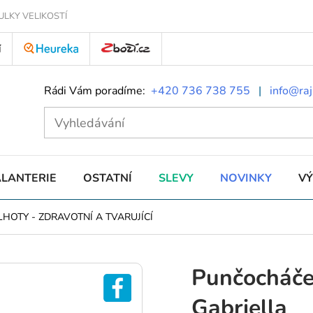
ULKY VELIKOSTÍ
Í
Rádi Vám poradíme:
+420 736 738 755
|
info@raj
ALANTERIE
OSTATNÍ
SLEVY
NOVINKY
V
LHOTY
-
ZDRAVOTNÍ A TVARUJÍCÍ
Punčocháče
Gabriella