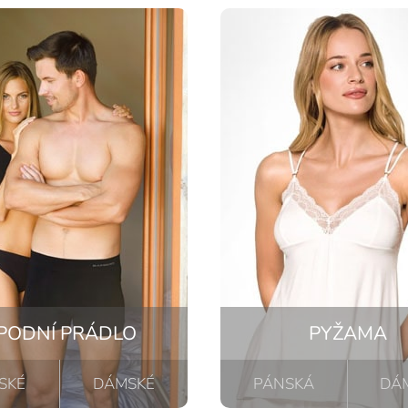
PODNÍ PRÁDLO
PYŽAMA
SKÉ
DÁMSKÉ
PÁNSKÁ
DÁ