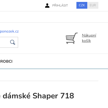
CZK
EUR
PŘIHLÁSIT
ponozek.cz
Nákupní
košík
ÝROBCI
 dámské Shaper 718