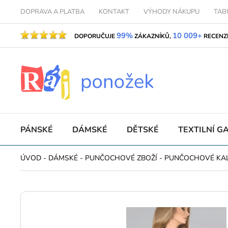
DOPRAVA A PLATBA
KONTAKT
VÝHODY NÁKUPU
TAB
99%
10 009+
DOPORUČUJE
ZÁKAZNÍKŮ,
RECENZ
PÁNSKÉ
DÁMSKÉ
DĚTSKÉ
TEXTILNÍ G
ÚVOD
-
DÁMSKÉ
-
PUNČOCHOVÉ ZBOŽÍ
-
PUNČOCHOVÉ KA