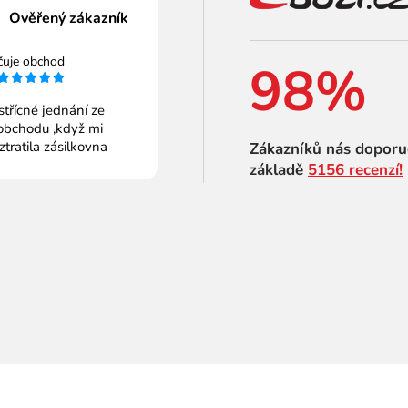
Ověřený zákazník
čuje obchod
98%
střícné jednání ze
obchodu ,když mi
 ztratila zásilkovna
Zákazníků nás doporu
základě
5156 recenzí!