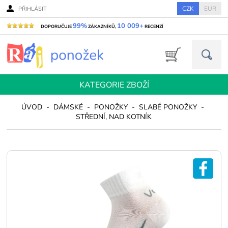
CZK
EUR
PŘIHLÁSIT
99%
10 009+
DOPORUČUJE
ZÁKAZNÍKŮ,
RECENZÍ
KATEGORIE ZBOŽÍ
ÚVOD
-
DÁMSKÉ
-
PONOŽKY
-
SLABÉ PONOŽKY
-
STŘEDNÍ, NAD KOTNÍK