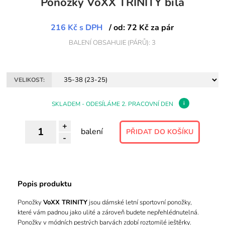
Ponožky VoXX TRINITY bílá
216 Kč
s DPH
/ od: 72 Kč za pár
BALENÍ OBSAHUJE (PÁRŮ): 3
VELIKOST:
i
SKLADEM - ODESÍLÁME 2. PRACOVNÍ DEN
+
balení
-
Popis produktu
Ponožky
VoXX TRINITY
jsou dámské letní sportovní ponožky,
které vám padnou jako ulité a zároveň budete nepřehlédnutelná.
Ponožky v módních pestrých barvách zdobí roztomilé ještěrky.