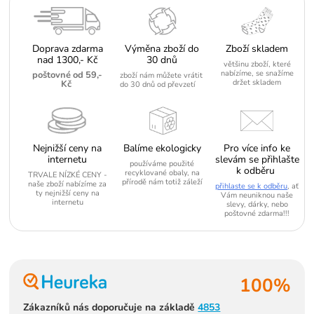
Doprava zdarma
Výměna zboží do
Zboží skladem
nad 1300,- Kč
30 dnů
většinu zboží, které
nabízíme, se snažíme
poštovné od 59,-
zboží nám můžete vrátit
držet skladem
Kč
do 30 dnů od převzetí
Nejnižší ceny na
Balíme ekologicky
Pro více info ke
internetu
slevám se přihlašte
používáme použité
k odběru
recyklované obaly, na
TRVALE NÍZKÉ CENY -
přírodě nám totiž záleží
naše zboží nabízíme za
přihlaste se k odběru
, ať
ty nejnižší ceny na
Vám neuniknou naše
internetu
slevy, dárky, nebo
poštovné zdarma!!!
100%
Zákazníků nás doporučuje na základě
4853