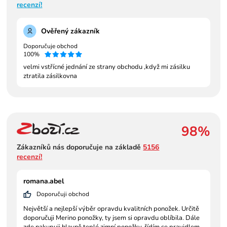
recenzí!
Ověřený zákazník
Doporučuje obchod
100%
velmi vstřícné jednání ze strany obchodu ,když mi zásilku
ztratila zásilkovna
98%
Zákazníků nás doporučuje na základě
5156
recenzí!
romana.abel
Doporučuji obchod
Největší a nejlepší výběr opravdu kvalitních ponožek. Určitě
doporučuji Merino ponožky, ty jsem si opravdu oblíbila. Dále
zde nakupuji hlavně teplé zimní ponožky, řídím se pravidlem