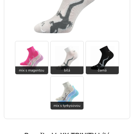
mix s magentou
bílá
černá
mix s tyrkysovou