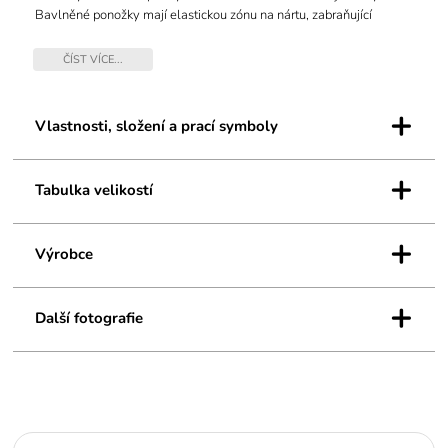
Bavlněné ponožky mají elastickou zónu na nártu, zabraňující
přetáčení ponožek v obuvi a mají jemný svěr lemu. V letních
teplotách oceníte vysoký odvod potu, puchýře ani otlaky se vám
ČÍST VÍCE...
neudělají díky řetízkované špici. V teplotní třídě A.
+
Vlastnosti, složení a prací symboly
+
Tabulka velikostí
+
Výrobce
+
Další fotografie