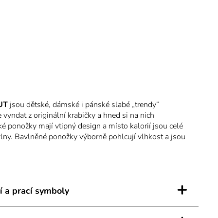
UT
jsou dětské, dámské i pánské slabé „trendy“
 vyndat z originální krabičky a hned si na nich
é ponožky mají vtipný design a místo kalorií jsou celé
lny. Bavlněné ponožky výborně pohlcují vlhkost a jsou
Řetízkovaná špice nikde netlačí, jemný len nestahuje.
 lepší náladu a úsměv na tváři. Díky jejich jedinečnému
říš svoje pravé veselé já.
+
í a prací symboly