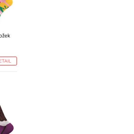
ožek
ETAIL