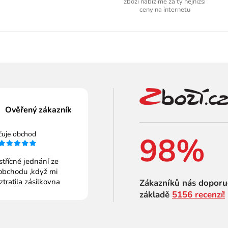
zboží nabízíme za ty nejnižší
ceny na internetu
Ověřený zákazník
čuje obchod
98%
střícné jednání ze
obchodu ,když mi
 ztratila zásilkovna
Zákazníků nás doporu
základě
5156 recenzí!