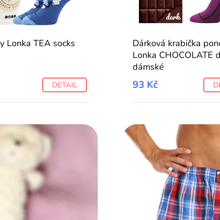
y Lonka TEA socks
Dárková krabička pon
Lonka CHOCOLATE d
dámské
93 Kč
DETAIL
D