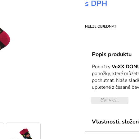
s DPH
NELZE OBJEDNAT
Popis produktu
Ponožky
VoXX DON
ponožky, které můžete
pochutnat. Naše sladk
upletené z česané bav
příjemné na pokožce. 
Zaručeně tak vykouzlí
ČÍST VÍCE...
hravému designu vyjád
Vlastnosti, složen