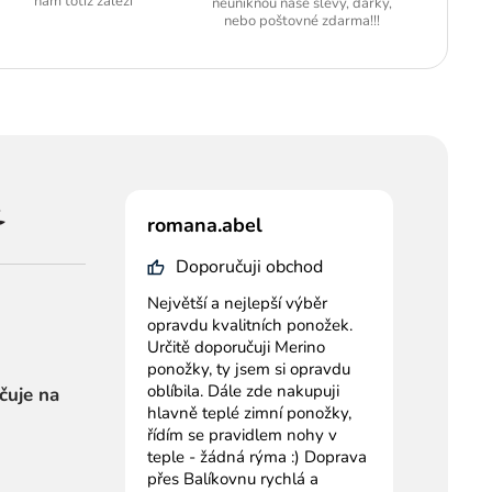
nám totiž záleží
neuniknou naše slevy, dárky,
nebo poštovné zdarma!!!
romana.abel
Doporučuji obchod
Největší a nejlepší výběr
opravdu kvalitních ponožek.
Určitě doporučuji Merino
ponožky, ty jsem si opravdu
oblíbila. Dále zde nakupuji
čuje na
hlavně teplé zimní ponožky,
řídím se pravidlem nohy v
teple - žádná rýma :) Doprava
přes Balíkovnu rychlá a