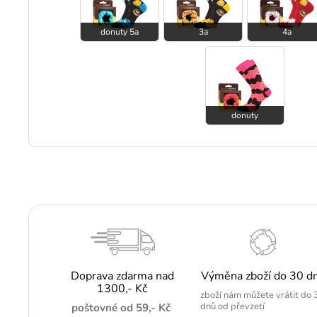
donuty 5a
3a
4a
donuty
Doprava zdarma nad
Výměna zboží do 30 d
1300,- Kč
zboží nám můžete vrátit do 
dnů od převzetí
poštovné od 59,- Kč