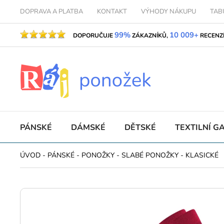
DOPRAVA A PLATBA
KONTAKT
VÝHODY NÁKUPU
TAB
99%
10 009+
DOPORUČUJE
ZÁKAZNÍKŮ,
RECENZ
PÁNSKÉ
DÁMSKÉ
DĚTSKÉ
TEXTILNÍ G
ÚVOD
-
PÁNSKÉ
-
PONOŽKY
-
SLABÉ PONOŽKY
-
KLASICKÉ