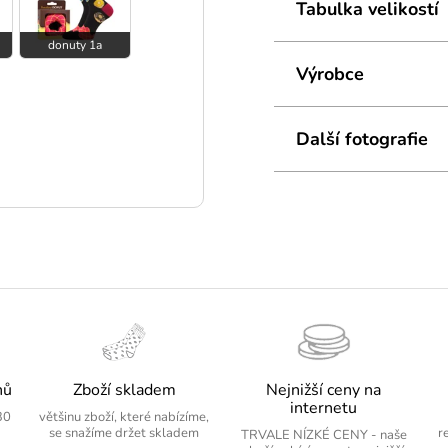
Tabulka velikostí
donuty 1a
Výrobce
Další fotografie
nů
Zboží skladem
Nejnižší ceny na
internetu
30
většinu zboží, které nabízíme,
se snažíme držet skladem
r
TRVALE NÍZKÉ CENY - naše