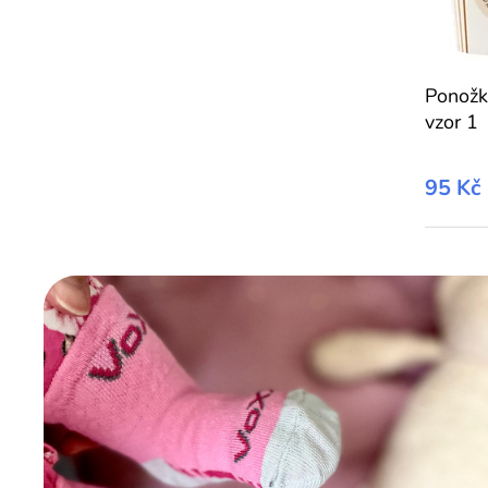
Ponožk
vzor 1
95 Kč