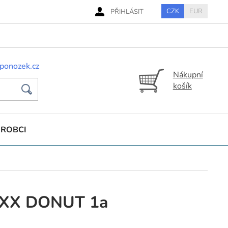
CZK
EUR
PŘIHLÁSIT
ponozek.cz
Nákupní
košík
ÝROBCI
oXX DONUT 1a