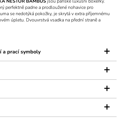
KA NESTOR BAMBUS
jsou pánské luxusní boxerky.
který perfektně padne a prodloužené nohavice pro
uma se nedotýká pokožky, je skrytá v extra příjemnému
vém úpletu. Dvouvrstvá vsadka na přední straně a
dlné na nošení. Bambusová viskóza má přirozenou
u, vlákno rychle absorbuje a odvádí vlhkost, je
no má dlouho životnost, je hebké a příjemné na omak,
 vlákna jsou lesklá i po opakovaném praní. Nesmíme
+
ntistatickou vlastnost bambusu. Jednobarevné pánské
í a prací symboly
 a tvarově stálé. Ideální na každodenní nošení.
+
+
+