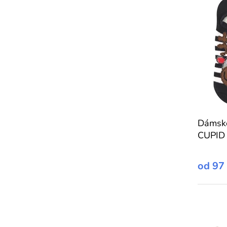
Dámské
CUPID
od
97