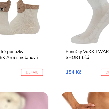
cké ponožky
Ponožky VoXX TWAR
EK ABS smetanová
SHORT bílá
154 Kč
DETAIL
D