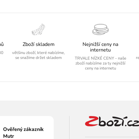
nů
Zboží skladem
Nejnižší ceny na
internetu
30
většinu zboží, které nabízíme,
se snažíme držet skladem
r
TRVALE NÍZKÉ CENY - naše
zboží nabízíme za ty nejnižší
ceny na internetu
Ověřený zákazník
Mutr