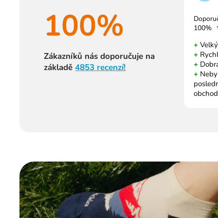
100%
Doporu
100%
+
Velký
+
Rychl
Zákazníků nás doporučuje na
+
Dobrá
základě
4853 recenzí!
+
Nebyl 
posled
obchod