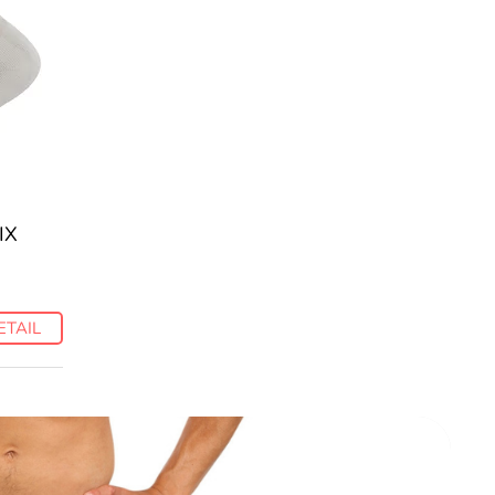
IX
ETAIL