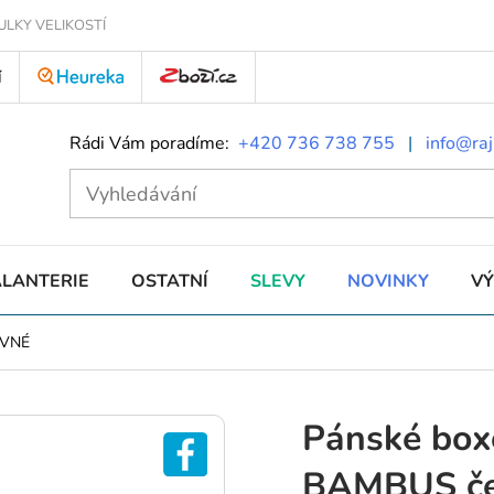
ULKY VELIKOSTÍ
Í
Rádi Vám poradíme:
+420 736 738 755
|
info@raj
ALANTERIE
OSTATNÍ
SLEVY
NOVINKY
V
EVNÉ
Pánské bo
BAMBUS če