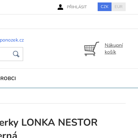
CZK
EUR
PŘIHLÁSIT
ponozek.cz
Nákupní
košík
ÝROBCI
xerky LONKA NESTOR
rná