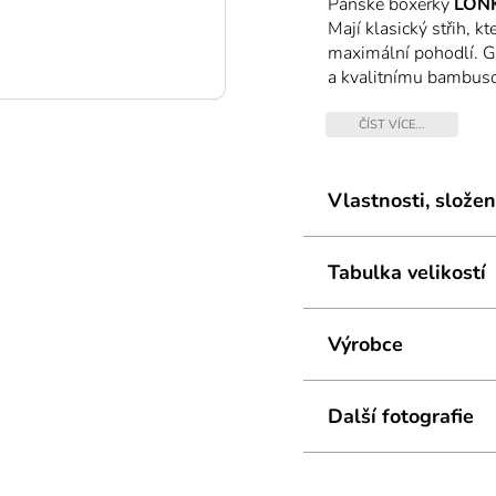
Pánské boxerky
LON
Mají klasický střih, 
maximální pohodlí. G
a kvalitnímu bambuso
ploché švy jsou poho
antibakteriální ochran
ČÍST VÍCE...
rychleschnoucí. Vlák
odolné proti otěru a
zapomenout také na a
Vlastnosti, složen
boxerky jsou elastické
Tabulka velikostí
Výrobce
Další fotografie