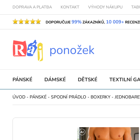
DOPRAVA A PLATBA
KONTAKT
VÝHODY NÁKUPU
TAB
99%
10 009+
DOPORUČUJE
ZÁKAZNÍKŮ,
RECENZ
PÁNSKÉ
DÁMSKÉ
DĚTSKÉ
TEXTILNÍ G
ÚVOD
-
PÁNSKÉ
-
SPODNÍ PRÁDLO
-
BOXERKY
-
JEDNOBAR