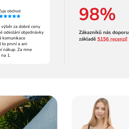
98%
čuje obchod
 výběr za dobré ceny
Zákazníků nás doporu
é odeslání objednávky
 komunikace
základě
5156 recenzí!
to první a ani
ní nákup. Za mne
 na 1.