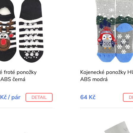
 froté ponožky
Kojenecké ponožky 
 ABS černá
ABS modrá
 Kč
/ pár
64 Kč
DETAIL
D