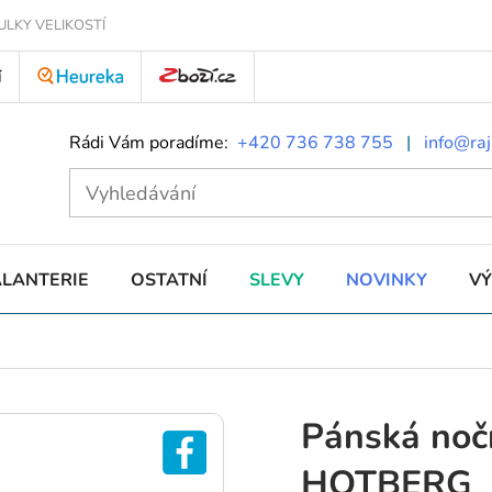
ULKY VELIKOSTÍ
Í
Rádi Vám poradíme:
+420 736 738 755
|
info@raj
ALANTERIE
OSTATNÍ
SLEVY
NOVINKY
V
Pánská nočn
HOTBERG