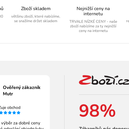
nů
Zboží skladem
Nejnižší ceny na
internetu
30
většinu zboží, které nabízíme,
se snažíme držet skladem
r
TRVALE NÍZKÉ CENY - naše
zboží nabízíme za ty nejnižší
ceny na internetu
Ověřený zákazník
Mutr
98%
čuje obchod
 výběr za dobré ceny
Zákazníků nás doporu
é odeslání objednávky