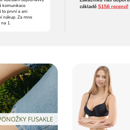
 komunikace
základě
5156 recenzí!
to první a ani
ní nákup. Za mne
 na 1.