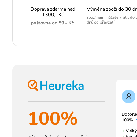
Doprava zdarma nad
Výměna zboží do 30 d
1300,- Kč
zboží nám můžete vrátit do 
dnů od převzetí
poštovné od 59,- Kč
100%
Doporu
100%
+
Velký
+
Rychl