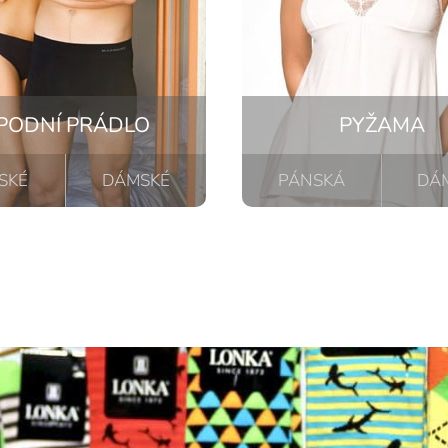
PODNÍ PRÁDLO
PYŽAMA
SKÉ
DÁMSKÉ
PÁNSKÁ
DÁ