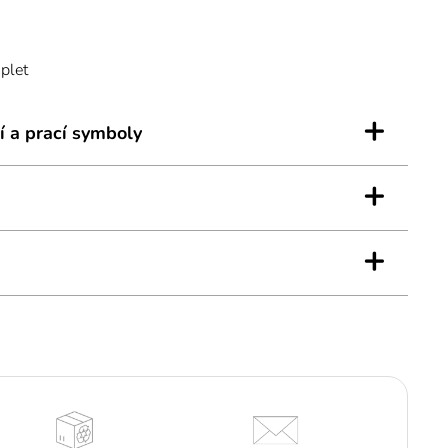
plet
+
í a prací symboly
+
+