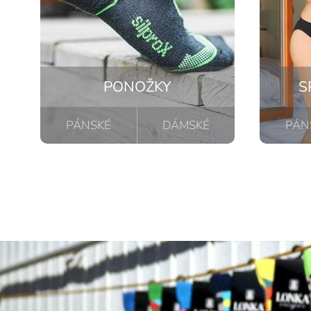
PONOŽKY
S
PÁNSKÉ
DÁMSKÉ
PÁN