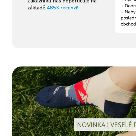
Zákazníků nás doporučuje na
+
Dobrá
základě
4853 recenzí!
+
Nebyl 
posled
obchod