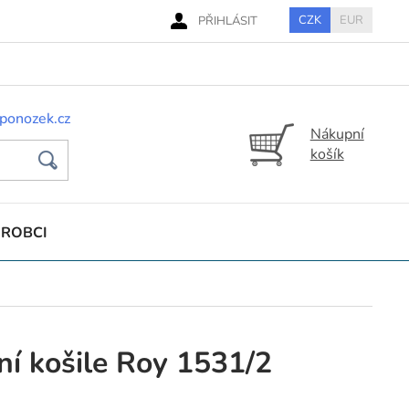
CZK
EUR
PŘIHLÁSIT
ponozek.cz
Nákupní
košík
ÝROBCI
í košile Roy 1531/2