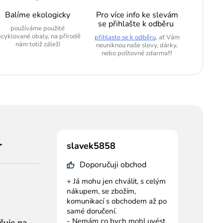
Balíme ekologicky
Pro více info ke slevám
se přihlašte k odběru
používáme použité
ecyklované obaly, na přírodě
přihlaste se k odběru
, ať Vám
nám totiž záleží
neuniknou naše slevy, dárky,
nebo poštovné zdarma!!!
slavek5858
Doporučuji obchod
+
Já mohu jen chválit, s celým
nákupem, se zbožím,
komunikací s obchodem až po
samé doručení.
-
Nemám co bych mohl uvést.
čuje na