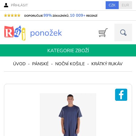
CZK
EUR
PŘIHLÁSIT
99%
10 009+
DOPORUČUJE
ZÁKAZNÍKŮ,
RECENZÍ
KATEGORIE ZBOŽÍ
ÚVOD
-
PÁNSKÉ
-
NOČNÍ KOŠILE
-
KRÁTKÝ RUKÁV