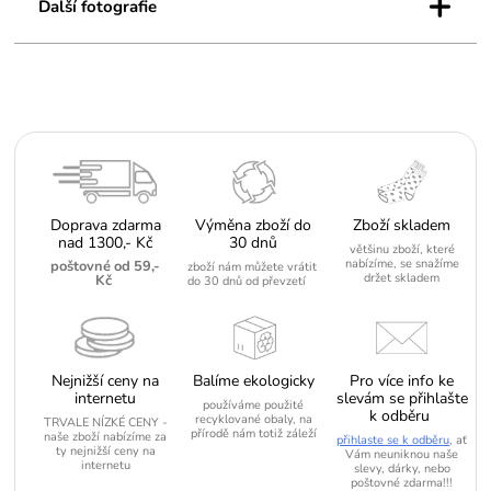
+
Další fotografie
Doprava zdarma
Výměna zboží do
Zboží skladem
nad 1300,- Kč
30 dnů
většinu zboží, které
nabízíme, se snažíme
poštovné od 59,-
zboží nám můžete vrátit
držet skladem
Kč
do 30 dnů od převzetí
Nejnižší ceny na
Balíme ekologicky
Pro více info ke
internetu
slevám se přihlašte
používáme použité
k odběru
recyklované obaly, na
TRVALE NÍZKÉ CENY -
přírodě nám totiž záleží
naše zboží nabízíme za
přihlaste se k odběru
, ať
ty nejnižší ceny na
Vám neuniknou naše
internetu
slevy, dárky, nebo
poštovné zdarma!!!