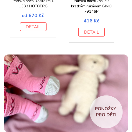
Pánská noční košile Paul
Pánská noční košile s
1333 HOTBERG
krátkým rukávem GINO
79146P
od
670 Kč
416 Kč
DETAIL
DETAIL