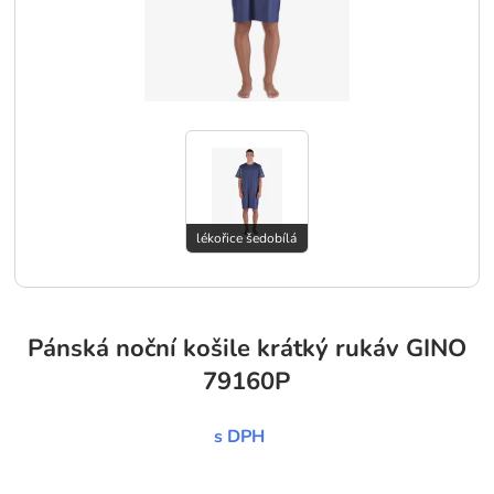
lékořice šedobílá
Pánská noční košile krátký rukáv GINO
79160P
s DPH