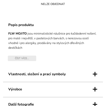
NELZE OBJEDNAT
Popis produktu
FLW MOJITO
jsou minimalistické náušnice pro každodenní nošení,
pro malé i největší, v pastelových barvách, s nerezovou ocelí
vhodné i pro alergiky, prodávány na stylových dřevěných
destičkách
Barva:
pastelově růžová
ČÍST VÍCE...
Rozměry:
1 cm průměr kolečka, 0,4 cm tloušťka, 0,9 cm puzetka
+
Materiál:
HIPS, chirurgická ocel
Vlastnosti, složení a prací symboly
Zapínání:
nerezová puzeta
+
Výrobce
Balení:
černá stylová podložka
Vlastnosti:
matný povrch, nezávadný a odolný materiál
+
Další fotografie