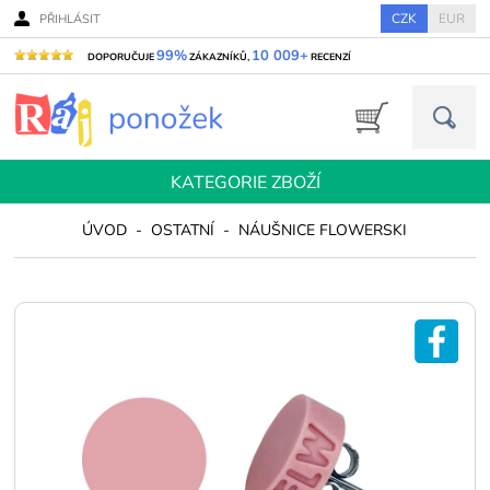
CZK
EUR
PŘIHLÁSIT
99%
10 009+
DOPORUČUJE
ZÁKAZNÍKŮ,
RECENZÍ
KATEGORIE ZBOŽÍ
ÚVOD
-
OSTATNÍ
-
NÁUŠNICE FLOWERSKI