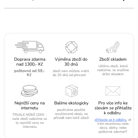
Doprava zdarma
Výměna zboží do
Zboží skladem
nad 1300,- Kč
30 dnů
většinu zboží, které
nabízíme, se snažíme
poštovné od 59,-
zboží nám můžete vrátit
držet skladem
Kč
do 30 dnů od převzetí
Nejnižší ceny na
Balíme ekologicky
Pro více info ke
internetu
slevám se přihlašte
používáme použité
k odběru
recyklované obaly, na
TRVALE NÍZKÉ CENY -
přírodě nám totiž záleží
naše zboží nabízíme za
přihlaste se k odběru
, ať
ty nejnižší ceny na
Vám neuniknou naše
internetu
slevy, dárky, nebo
poštovné zdarma!!!