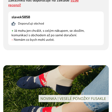
Zákazníků nás doporučuje na základě
5156
recenzí!
slavek5858
Doporučuji obchod
+
Já mohu jen chválit, s celým nákupem, se zbožím,
komunikací s obchodem až po samé doručení.
-
Nemám co bych mohl uvést.