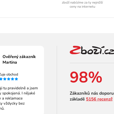
zboží nabízíme za ty nejnižší
ceny na internetu
Ověřený zákazník
Martina
98%
čuje obchod
i tu pravidelně a jsem
Zákazníků nás doporu
 spokojená. I nějaké
 a reklamace
základě
5156 recenzí!
ly vždycky bez
mů.