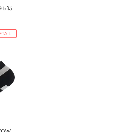
 bílá
ETAIL
EWOW