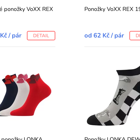
é ponožky VoXX REX
Ponožky VoXX REX 19
 Kč
/ pár
od
62 Kč
/ pár
DETAIL
D
é ponožky LONKA
Ponožky LONKA D