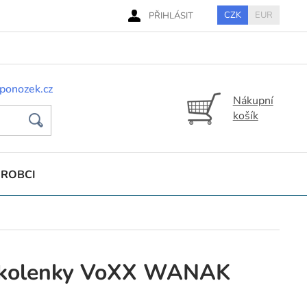
CZK
EUR
PŘIHLÁSIT
ponozek.cz
Nákupní
košík
ÝROBCI
dkolenky VoXX WANAK