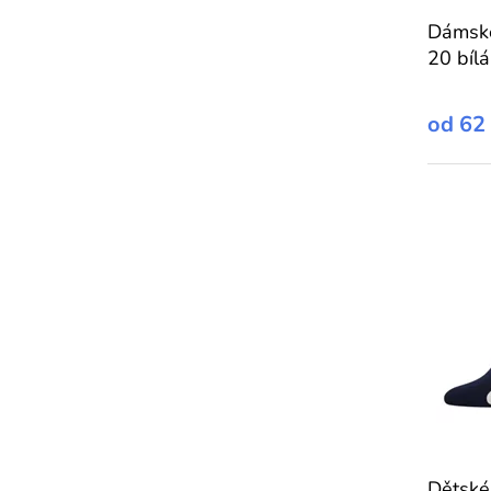
Dámsk
20 bílá
od
62
Dětsk