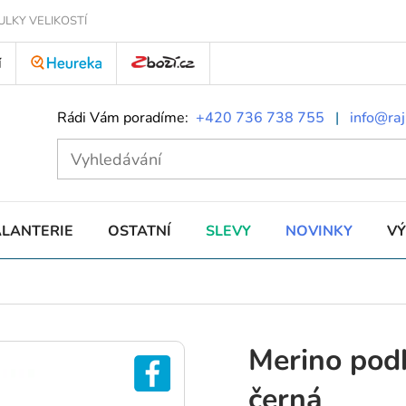
ULKY VELIKOSTÍ
Í
Rádi Vám poradíme:
+420 736 738 755
|
info@raj
ALANTERIE
OSTATNÍ
SLEVY
NOVINKY
V
Merino po
černá