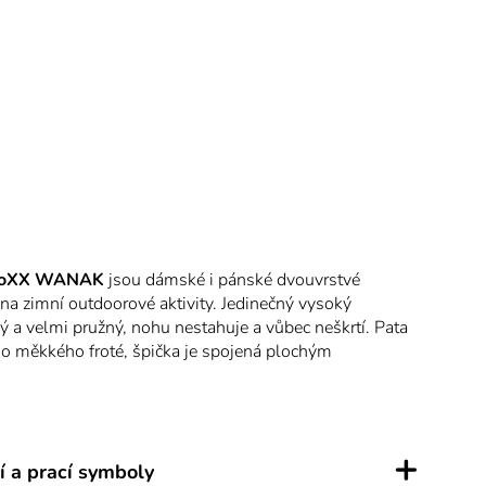
oXX WANAK
jsou dámské i pánské dvouvrstvé
na zimní outdoorové aktivity. Jedinečný vysoký
ý a velmi pružný, nohu nestahuje a vůbec neškrtí. Pata
ého měkkého froté, špička je spojená plochým
 podkolenka je dvojitá, vnitřní je do vnější zapletená
ogií TWIN LAYER. Materiály merino vlna a
 odvádí pot z vnitřní vrstvy, dvojitá podkolenka má
tnosti, přirozenou antibakteriální ochranu a hodí se tak
+
vé aktivity i celodenní nošení rozmezí teplot od -20°C
í a prací symboly