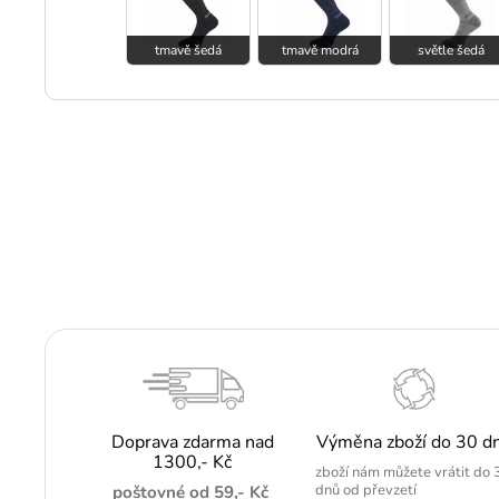
tmavě šedá
tmavě modrá
světle šedá
Doprava zdarma nad
Výměna zboží do 30 d
1300,- Kč
zboží nám můžete vrátit do 
dnů od převzetí
poštovné od 59,- Kč