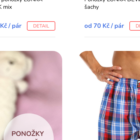
K mix
šachy
 Kč
/ pár
od
70 Kč
/ pár
DETAIL
D