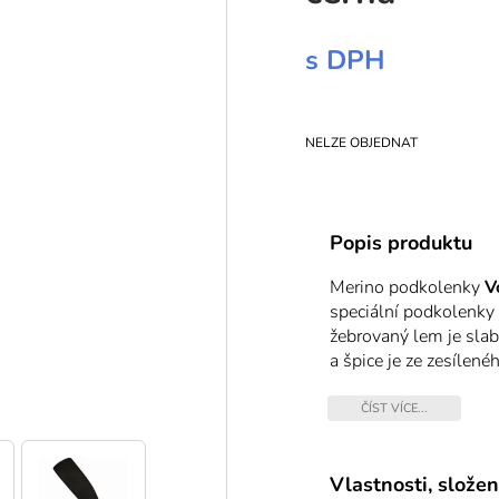
s DPH
NELZE OBJEDNAT
Popis produktu
Merino podkolenky
V
speciální podkolenky 
žebrovaný lem je slab
a špice je ze zesílen
řetízkováním. Samotná
patentovanou technol
ČÍST VÍCE...
polypropylen dokonale
špičkové izolační vlas
na turistiku, outdooro
Vlastnosti, složen