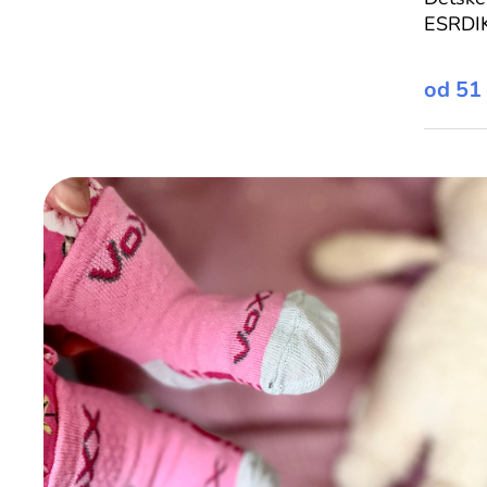
ESRDI
od
51