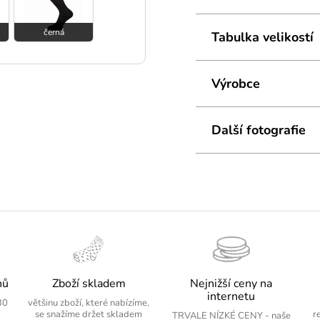
do +20°C.
černá
Tabulka velikostí
Výrobce
Další fotografie
nů
Zboží skladem
Nejnižší ceny na
internetu
30
většinu zboží, které nabízíme,
se snažíme držet skladem
r
TRVALE NÍZKÉ CENY - naše