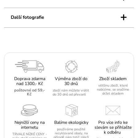
+
Další fotografie
Doprava zdarma
Výměna zboží do
Zboží skladem
nad 1300,- Kč
30 dnů
většinu zboží, které
nabízíme, se snažíme
poštovné od 59,-
zboží nám můžete vrátit
držet skladem
Kč
do 30 dnů od převzetí
Nejnižší ceny na
Balíme ekologicky
Pro více info ke
internetu
slevám se přihlašte
používáme použité
k odběru
recyklované obaly, na
TRVALE NÍZKÉ CENY -
přírodě nám totiž záleží