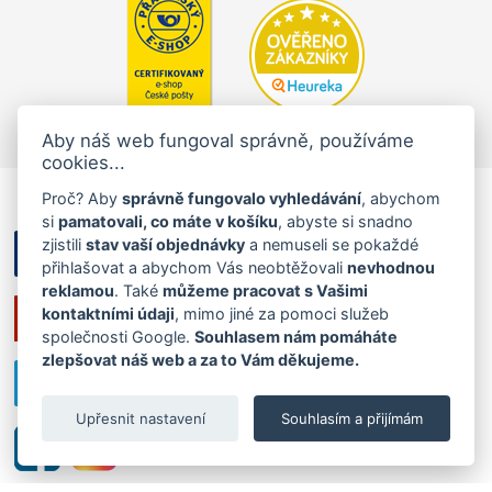
Aby náš web fungoval správně, používáme
cookies...
Proč? Aby
správně fungovalo vyhledávání
, abychom
si
pamatovali, co máte v košíku
, abyste si snadno
zjistili
stav vaší objednávky
a nemuseli se pokaždé
přihlašovat a abychom Vás neobtěžovali
nevhodnou
reklamou
. Také
můžeme pracovat s Vašimi
kontaktními údaji
, mimo jiné za pomoci služeb
společnosti Google.
Souhlasem nám pomáháte
zlepšovat náš web a za to Vám děkujeme.
Upřesnit nastavení
Souhlasím a přijímám