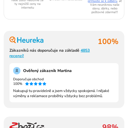
naše zboží nabízíme za
přihlaste se k odběru
, ať
ty nejnižší ceny na
Vám neuniknou naše
internetu
slevy, dárky, nebo
poštovné zdarma!!!
100%
Zákazníků nás doporučuje na základě
4853
recenzí!
Ověřený zákazník Martina
Doporučuje obchod
100%
Nakupuji tu pravidelně a jsem vždycky spokojená. I nějaké
výměny a reklamace proběhly vždycky bez problémů.
98%