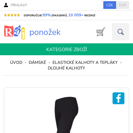
CZK
EUR
PŘIHLÁSIT
99%
10 009+
DOPORUČUJE
ZÁKAZNÍKŮ,
RECENZÍ
KATEGORIE ZBOŽÍ
ÚVOD
-
DÁMSKÉ
-
ELASTICKÉ KALHOTY A TEPLÁKY
-
DLOUHÉ KALHOTY