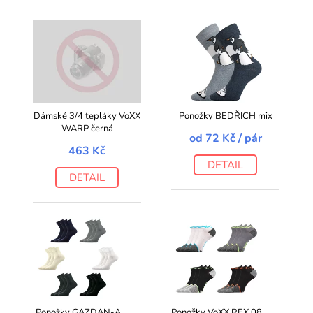
Dámské 3/4 tepláky VoXX
Ponožky BEDŘICH mix
WARP černá
od
72 Kč
/ pár
463 Kč
DETAIL
DETAIL
Ponožky GAZDAN-A
Ponožky VoXX REX 08