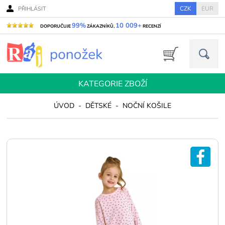
CZK
EUR
PŘIHLÁSIT
99%
10 009+
DOPORUČUJE
ZÁKAZNÍKŮ,
RECENZÍ
KATEGORIE ZBOŽÍ
ÚVOD
-
DĚTSKÉ
-
NOČNÍ KOŠILE