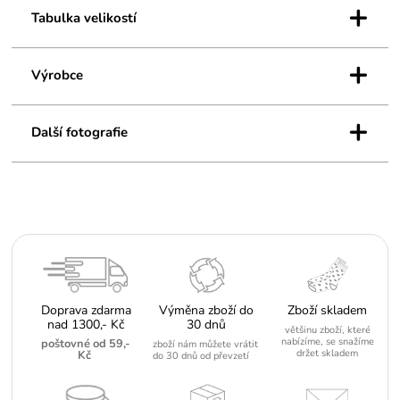
+
Vlastnosti:
Výstřih kulatý
Tabulka velikostí
Materiál:
Bavlna
Složení:
100% bavlna
Dopřejte své dceři pohodlí, které promění každý večer ve chvíle
+
Výrobce
plné radosti a pohody.
+
Další fotografie
Doprava zdarma
Výměna zboží do
Zboží skladem
nad 1300,- Kč
30 dnů
většinu zboží, které
nabízíme, se snažíme
poštovné od 59,-
zboží nám můžete vrátit
držet skladem
Kč
do 30 dnů od převzetí