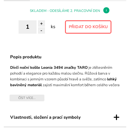
i
SKLADEM - ODESÍLÁME 2. PRACOVNÍ DEN
+
ks
-
Popis produktu
Dívčí noční košile Leonia 3494 značky TARO
je ztělesněním
pohodlí a elegance pro každou malou slečnu. Růžová barva v
kombinaci s jemným vzorem působí hravě a svěže, zatímco
lehký
bavlněný materiál
zajistí maximální komfort během celého večera
i noci. Díky kvalitnímu střihu s dlouhými rukávy se košile příjemně
nosí, neomezuje v pohybu a umožňuje volnost při každém
ČÍST VÍCE...
dobrodružství před spaním. Praktický kulatý výstřih usnadňuje
oblékání, což ocení nejen děti, ale i rodiče. Absence složitých
+
zapínání podtrhuje jednoduchost, kterou si rychle oblíbíte.
Vlastnosti, složení a prací symboly
Typ:
Dlouhý rukáv
Styl:
Se vzorem