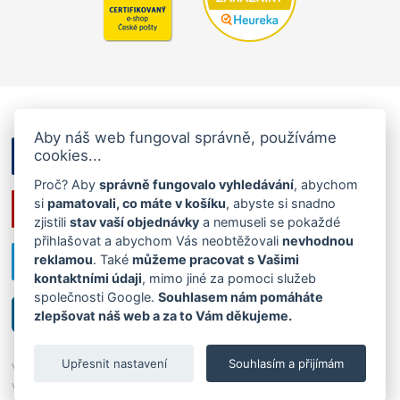
Aby náš web fungoval správně, používáme
cookies...
Proč? Aby
správně fungovalo vyhledávání
, abychom
si
pamatovali, co máte v košíku
, abyste si snadno
zjistili
stav vaší objednávky
a nemuseli se pokaždé
přihlašovat a abychom Vás neobtěžovali
nevhodnou
reklamou
. Také
můžeme pracovat s Vašimi
kontaktními údaji
, mimo jiné za pomoci služeb
společnosti Google.
Souhlasem nám pomáháte
zlepšovat náš web a za to Vám děkujeme.
Upřesnit nastavení
Souhlasím a přijímám
Všechna práva vyhrazena ©2026
Ráj ponožek
|
Cookies
,
tvorba
webu: InGenius