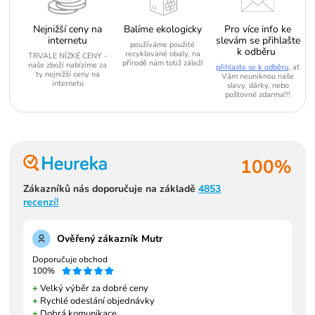
Nejnižší ceny na
Balíme ekologicky
Pro více info ke
internetu
slevám se přihlašte
používáme použité
k odběru
recyklované obaly, na
TRVALE NÍZKÉ CENY -
přírodě nám totiž záleží
naše zboží nabízíme za
přihlaste se k odběru
, ať
ty nejnižší ceny na
Vám neuniknou naše
internetu
slevy, dárky, nebo
poštovné zdarma!!!
100%
Zákazníků nás doporučuje na základě
4853
recenzí!
Ověřený zákazník Mutr
Doporučuje obchod
100%
+
Velký výběr za dobré ceny
+
Rychlé odeslání objednávky
+
Dobrá komunikace