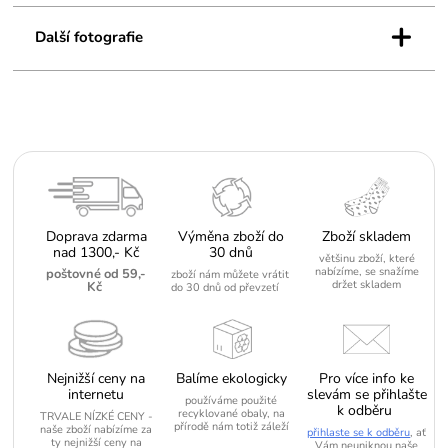
+
Další fotografie
Doprava zdarma
Výměna zboží do
Zboží skladem
nad 1300,- Kč
30 dnů
většinu zboží, které
nabízíme, se snažíme
poštovné od 59,-
zboží nám můžete vrátit
držet skladem
Kč
do 30 dnů od převzetí
Nejnižší ceny na
Balíme ekologicky
Pro více info ke
internetu
slevám se přihlašte
používáme použité
k odběru
recyklované obaly, na
TRVALE NÍZKÉ CENY -
přírodě nám totiž záleží
naše zboží nabízíme za
přihlaste se k odběru
, ať
ty nejnižší ceny na
Vám neuniknou naše