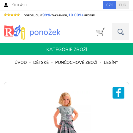
CZK
EUR
PŘIHLÁSIT
99%
10 009+
DOPORUČUJE
ZÁKAZNÍKŮ,
RECENZÍ
KATEGORIE ZBOŽÍ
ÚVOD
-
DĚTSKÉ
-
PUNČOCHOVÉ ZBOŽÍ
-
LEGÍNY