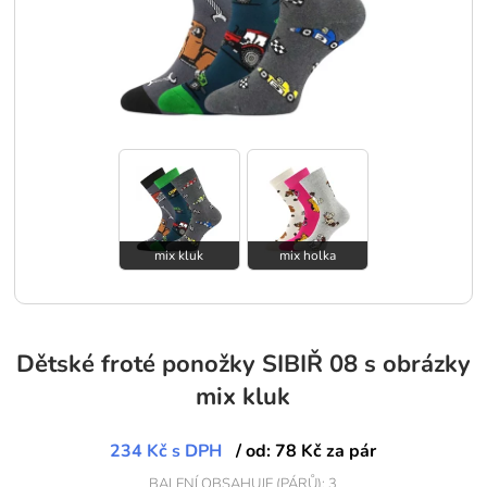
mix kluk
mix holka
Dětské froté ponožky SIBIŘ 08 s obrázky
mix kluk
234 Kč
s DPH
/ od: 78 Kč za pár
BALENÍ OBSAHUJE (PÁRŮ): 3