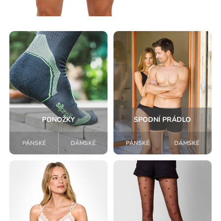
PONOŽKY
SPODNÍ PRÁDLO
PÁNSKÉ
DÁMSKÉ
PÁNSKÉ
DÁMSKÉ