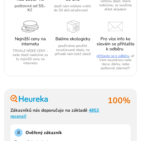
většinu zboží, které
nabízíme, se snažíme
poštovné od 59,-
zboží nám můžete vrátit
držet skladem
Kč
do 30 dnů od převzetí
Nejnižší ceny na
Balíme ekologicky
Pro více info ke
internetu
slevám se přihlašte
používáme použité
k odběru
recyklované obaly, na
TRVALE NÍZKÉ CENY -
přírodě nám totiž záleží
naše zboží nabízíme za
přihlaste se k odběru
, ať
ty nejnižší ceny na
Vám neuniknou naše
internetu
slevy, dárky, nebo
poštovné zdarma!!!
100%
Zákazníků nás doporučuje na základě
4853
recenzí!
Ověřený zákazník