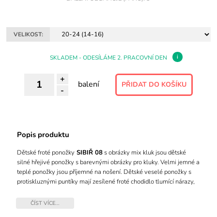
VELIKOST:
i
SKLADEM - ODESÍLÁME 2. PRACOVNÍ DEN
+
balení
-
Popis produktu
Dětské froté ponožky
SIBIŘ 08
s obrázky mix kluk jsou dětské
silné hřejivé ponožky s barevnými obrázky pro kluky. Velmi jemné a
teplé ponožky jsou příjemné na nošení. Dětské veselé ponožky s
protiskluznými puntíky mají zesílené froté chodidlo tlumící nárazy,
nohy tak mají dítka jako v bavlnce. Díky pružnému elastanu dobře
drží tvar a nepřetáčejí se. Bavlněné froté ponožky jsou hebké na
ČÍST VÍCE...
omak dokáží dobře pojmout vlhkost. Dětské ponožky jsou klasické