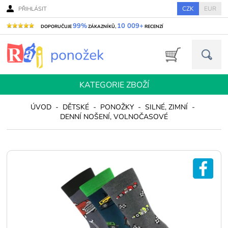
CZK
EUR
PŘIHLÁSIT
99%
10 009+
DOPORUČUJE
ZÁKAZNÍKŮ,
RECENZÍ
KATEGORIE ZBOŽÍ
ÚVOD
-
DĚTSKÉ
-
PONOŽKY
-
SILNÉ, ZIMNÍ
-
DENNÍ NOŠENÍ, VOLNOČASOVÉ