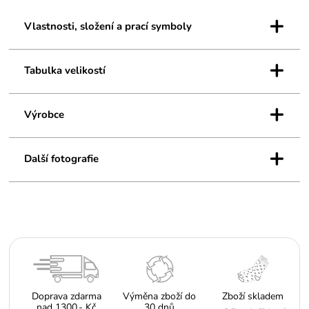
výšky a mají měkký pružný lem. Jsou vhodné na celodenní nošení.
+
Díky protiskluznému chodidlu s ABS úpravou nemusí vaše děti ani
Vlastnosti, složení a prací symboly
nosit bačkorky.
+
Tabulka velikostí
+
Výrobce
+
Další fotografie
Doprava zdarma
Výměna zboží do
Zboží skladem
nad 1300,- Kč
30 dnů