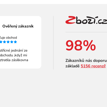
Ověřený zákazník
čuje obchod
98%
střícné jednání ze
obchodu ,když mi
 ztratila zásilkovna
Zákazníků nás doporu
základě
5156 recenzí!