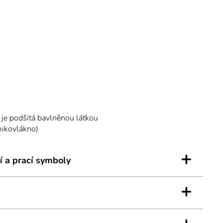
k je podšitá bavlněnou látkou
mikovlákno)
+
í a prací symboly
+