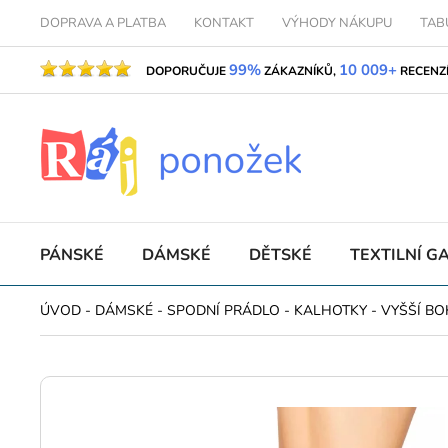
DOPRAVA A PLATBA
KONTAKT
VÝHODY NÁKUPU
TAB
99%
10 009+
DOPORUČUJE
ZÁKAZNÍKŮ,
RECENZ
PÁNSKÉ
DÁMSKÉ
DĚTSKÉ
TEXTILNÍ G
ÚVOD
-
DÁMSKÉ
-
SPODNÍ PRÁDLO
-
KALHOTKY
-
VYŠŠÍ BO