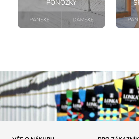
PONOŽKY
S
PÁNSKÉ
DÁMSKÉ
PÁN