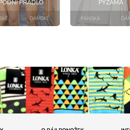
PODNÍ PRÁDLO
PYŽAMA
SKÉ
DÁMSKÉ
PÁNSKÁ
DÁ