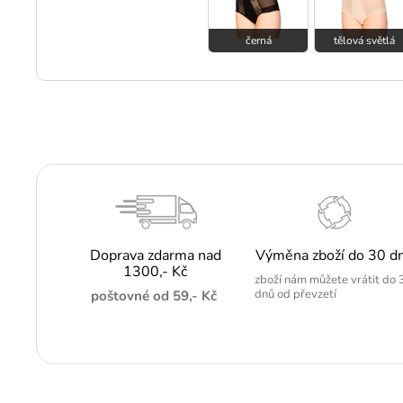
černá
tělová světlá
Doprava zdarma nad
Výměna zboží do 30 d
1300,- Kč
zboží nám můžete vrátit do 
dnů od převzetí
poštovné od 59,- Kč