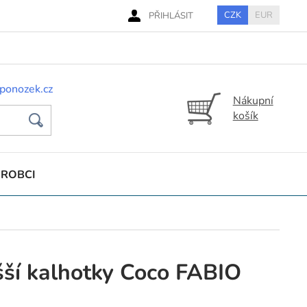
CZK
EUR
PŘIHLÁSIT
ponozek.cz
Nákupní
košík
ÝROBCI
ší kalhotky Coco FABIO