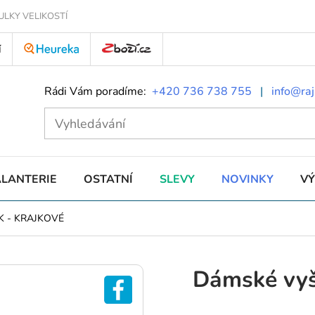
ULKY VELIKOSTÍ
Í
Rádi Vám poradíme:
+420 736 738 755
|
info@raj
ALANTERIE
OSTATNÍ
SLEVY
NOVINKY
V
K
-
KRAJKOVÉ
Dámské vyš