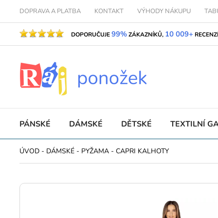
DOPRAVA A PLATBA
KONTAKT
VÝHODY NÁKUPU
TAB
99%
10 009+
DOPORUČUJE
ZÁKAZNÍKŮ,
RECENZ
PÁNSKÉ
DÁMSKÉ
DĚTSKÉ
TEXTILNÍ G
ÚVOD
-
DÁMSKÉ
-
PYŽAMA
-
CAPRI KALHOTY