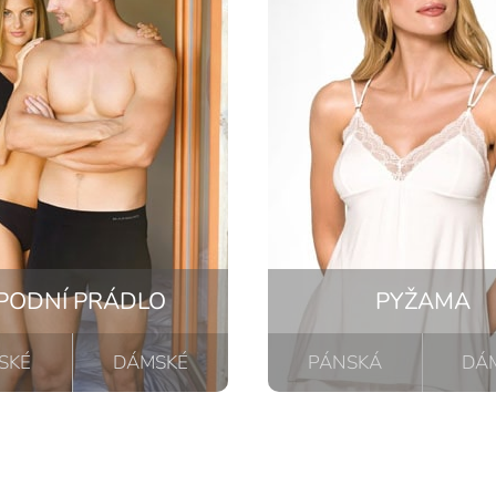
PODNÍ PRÁDLO
PYŽAMA
SKÉ
DÁMSKÉ
PÁNSKÁ
DÁ