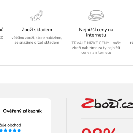
nů
Zboží skladem
Nejnižší ceny na
internetu
30
většinu zboží, které nabízíme,
se snažíme držet skladem
r
TRVALE NÍZKÉ CENY - naše
zboží nabízíme za ty nejnižší
ceny na internetu
Ověřený zákazník
čuje obchod