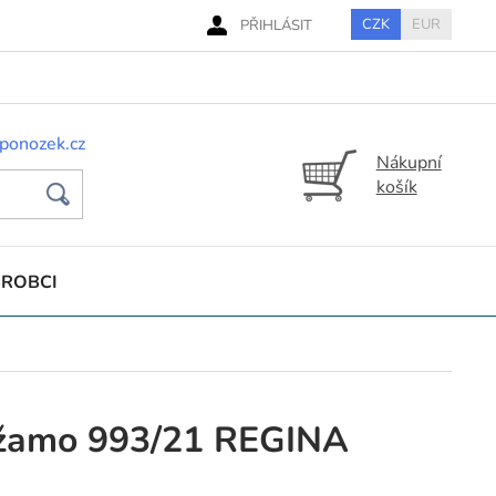
CZK
EUR
PŘIHLÁSIT
ponozek.cz
Nákupní
košík
ÝROBCI
žamo 993/21 REGINA