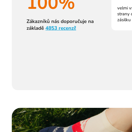
100%
velmi v
strany 
zásilku
Zákazníků nás doporučuje na
základě
4853 recenzí!