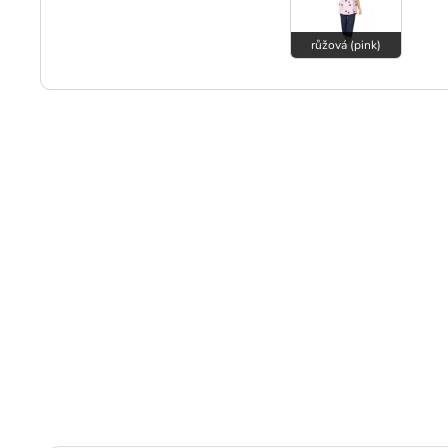
růžová (pink)