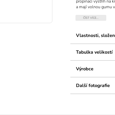
propínací výstřih na k
a mají volnou gumu v 
poskytuje maximální 
ČÍST VÍCE...
Vlastnosti, složen
Tabulka velikostí
Výrobce
Další fotografie