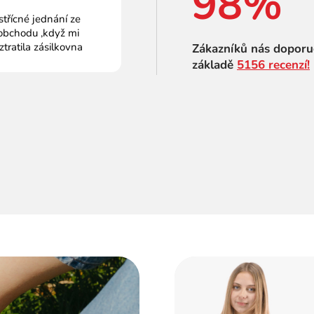
98%
střícné jednání ze
obchodu ,když mi
 ztratila zásilkovna
Zákazníků nás doporu
základě
5156 recenzí!