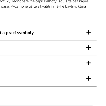
noflíky. Jednobarevné capri kalhoty jsou šité bez kapes
pase. Pyžamo je ušité z kvalitní mékké bavlny, která
komfort při nošení.
+
í a prací symboly
+
+
+