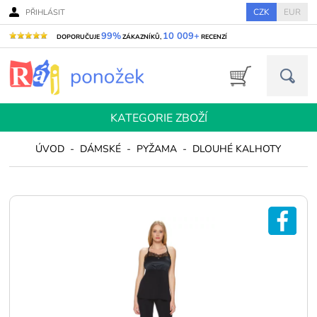
CZK
EUR
PŘIHLÁSIT
99%
10 009+
DOPORUČUJE
ZÁKAZNÍKŮ,
RECENZÍ
KATEGORIE ZBOŽÍ
ÚVOD
-
DÁMSKÉ
-
PYŽAMA
-
DLOUHÉ KALHOTY