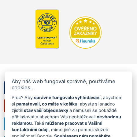
Aby náš web fungoval správně, používáme
cookies...
Proč? Aby
správně fungovalo vyhledávání
, abychom
si
pamatovali, co máte v košíku
, abyste si snadno
zjistili
stav vaší objednávky
a nemuseli se pokaždé
přihlašovat a abychom Vás neobtěžovali
nevhodnou
reklamou
. Také
můžeme pracovat s Vašimi
kontaktními údaji
, mimo jiné za pomoci služeb
společnosti Google.
Souhlasem nám pomáháte