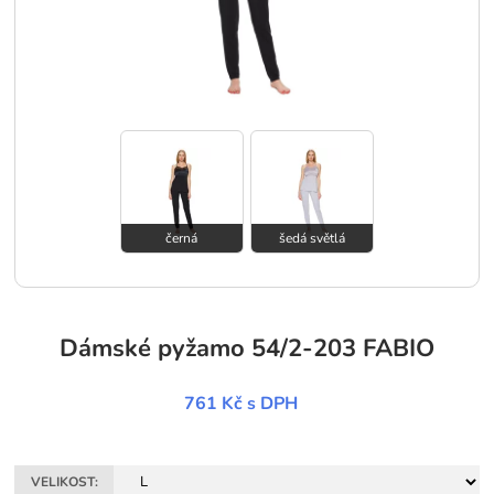
černá
šedá světlá
Dámské pyžamo 54/2-203 FABIO
761 Kč
s DPH
VELIKOST: