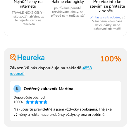
Nejnižší ceny na
Balíme ekologicky
Pro více info ke
internetu
slevám se přihlašte
používáme použité
k odběru
recyklované obaly, na
TRVALE NÍZKÉ CENY -
přírodě nám totiž záleží
naše zboží nabízíme za
přihlaste se k odběru
, ať
ty nejnižší ceny na
Vám neuniknou naše
internetu
slevy, dárky, nebo
poštovné zdarma!!!
100%
Zákazníků nás doporučuje na základě
4853
recenzí!
Ověřený zákazník Martina
Doporučuje obchod
100%
Nakupuji tu pravidelně a jsem vždycky spokojená. I nějaké
výměny a reklamace proběhly vždycky bez problémů.