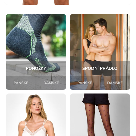
PONOŽKY
SPODNÍ PRÁDLO
PÁNSKÉ
DÁMSKÉ
PÁNSKÉ
DÁMSKÉ