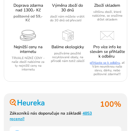
Doprava zdarma
Výměna zboží do
Zboží skladem
nad 1300,- Kč
30 dnů
většinu zboží, které
nabízíme, se snažíme
poštovné od 59,-
zboží nám můžete vrátit
držet skladem
Kč
do 30 dnů od převzetí
Nejnižší ceny na
Balíme ekologicky
Pro více info ke
internetu
slevám se přihlašte
používáme použité
k odběru
recyklované obaly, na
TRVALE NÍZKÉ CENY -
přírodě nám totiž záleží
naše zboží nabízíme za
přihlaste se k odběru
, ať
ty nejnižší ceny na
Vám neuniknou naše
internetu
slevy, dárky, nebo
poštovné zdarma!!!
100%
Zákazníků nás doporučuje na základě
4853
recenzí!