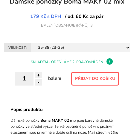
Dámské ponožky Boma MAKY 02 mix
179 Kč
s DPH
/ od: 60 Kč za pár
BALENÍ OBSAHUJE (PÁRŮ): 3
VELIKOST:
i
SKLADEM - ODESÍLÁME 2. PRACOVNÍ DEN
+
balení
-
Popis produktu
Dámské ponožky
Boma MAKY 02
mix jsou barevné dámské
ponožky ve střední výšce. Tenké bavlněné ponožky s pružným
elastanem jsou příjemné a dobře drží na noze. Mají střední výšku