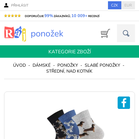
CZK
EUR
PŘIHLÁSIT
99%
10 009+
DOPORUČUJE
ZÁKAZNÍKŮ,
RECENZÍ
KATEGORIE ZBOŽÍ
ÚVOD
-
DÁMSKÉ
-
PONOŽKY
-
SLABÉ PONOŽKY
-
STŘEDNÍ, NAD KOTNÍK