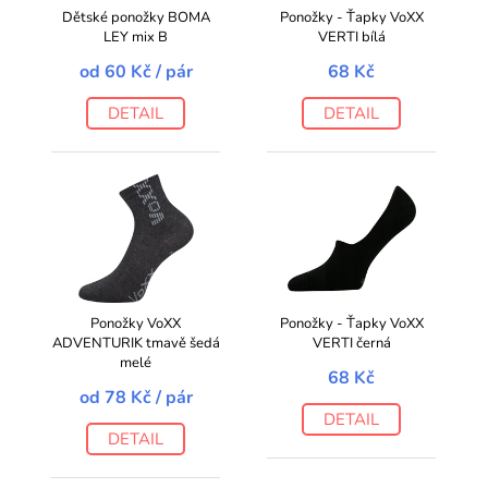
Dětské ponožky BOMA
Ponožky - Ťapky VoXX
LEY mix B
VERTI bílá
od
60 Kč
/ pár
68 Kč
DETAIL
DETAIL
Ponožky VoXX
Ponožky - Ťapky VoXX
ADVENTURIK tmavě šedá
VERTI černá
melé
68 Kč
od
78 Kč
/ pár
DETAIL
DETAIL