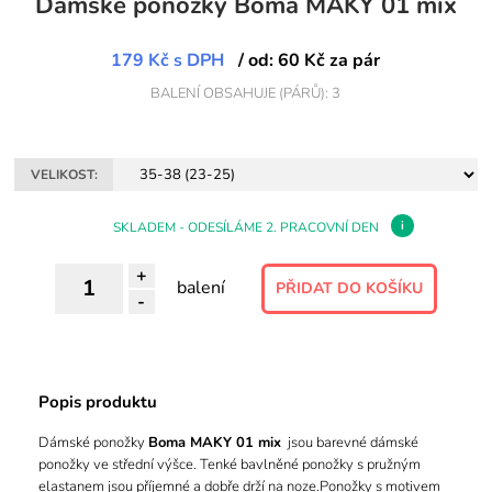
Dámské ponožky Boma MAKY 01 mix
179 Kč
s DPH
/ od: 60 Kč za pár
BALENÍ OBSAHUJE (PÁRŮ): 3
VELIKOST:
i
SKLADEM - ODESÍLÁME 2. PRACOVNÍ DEN
+
balení
-
Popis produktu
Dámské ponožky
Boma MAKY 01 mix
jsou barevné dámské
ponožky ve střední výšce. Tenké bavlněné ponožky s pružným
elastanem jsou příjemné a dobře drží na noze.Ponožky s motivem