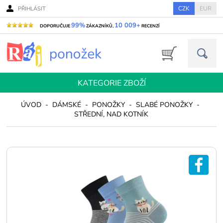
CZK
EUR
PŘIHLÁSIT
99%
10 009+
DOPORUČUJE
ZÁKAZNÍKŮ,
RECENZÍ
KATEGORIE ZBOŽÍ
ÚVOD
-
DÁMSKÉ
-
PONOŽKY
-
SLABÉ PONOŽKY
-
STŘEDNÍ, NAD KOTNÍK