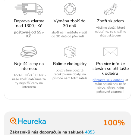
Doprava zdarma
Výměna zboží do
Zboží skladem
nad 1300,- Kč
30 dnů
většinu zboží, které
nabízíme, se snažíme
poštovné od 59,-
zboží nám můžete vrátit
držet skladem
Kč
do 30 dnů od převzetí
Nejnižší ceny na
Balíme ekologicky
Pro více info ke
internetu
slevám se přihlašte
používáme použité
k odběru
recyklované obaly, na
TRVALE NÍZKÉ CENY -
přírodě nám totiž záleží
naše zboží nabízíme za
přihlaste se k odběru
, ať
ty nejnižší ceny na
Vám neuniknou naše
internetu
slevy, dárky, nebo
poštovné zdarma!!!
100%
Zákazníků nás doporučuje na základě
4853