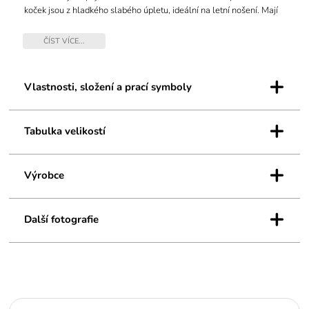
koček jsou z hladkého slabého úpletu, ideální na letní nošení. Mají
střední výšku nad kotník a pohodlný jemný lem, který nestahuje a
neškrtí.
ČÍST VÍCE...
+
Vlastnosti, složení a prací symboly
+
Tabulka velikostí
+
Výrobce
+
Další fotografie