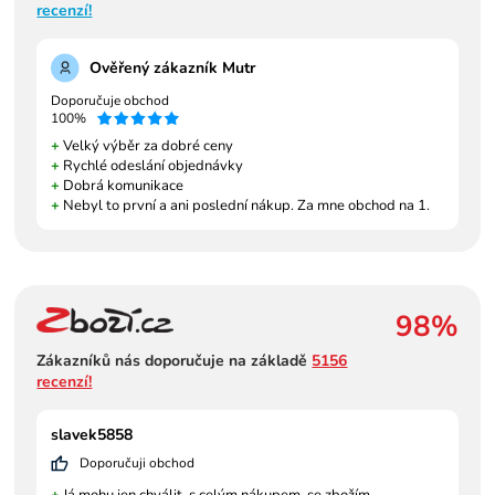
recenzí!
Ověřený zákazník Mutr
Doporučuje obchod
100%
+
Velký výběr za dobré ceny
+
Rychlé odeslání objednávky
+
Dobrá komunikace
+
Nebyl to první a ani poslední nákup. Za mne obchod na 1.
98%
Zákazníků nás doporučuje na základě
5156
recenzí!
slavek5858
Doporučuji obchod
+
Já mohu jen chválit, s celým nákupem, se zbožím,