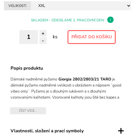
VELIKOST:
i
SKLADEM - ODESÍLÁME 2. PRACOVNÍ DEN
+
ks
-
Popis produktu
Dámské nadměrné pyžamo
Giorgia 2802/2803/21 TARO
je
dámské pyžamo nadměrné velikosti s obrázkem a nápisem ´good
vibes only´. Pyžamo je s dlouhým rukávem a s dlouhými
vzorovanými kalhotami. Vzorované kalhoty jsou šité bez kapes a
mají volnou gumu v pase. Pyžamo je možné používat i jako domácí
oblek.
ČÍST VÍCE...
+
Vlastnosti, složení a prací symboly