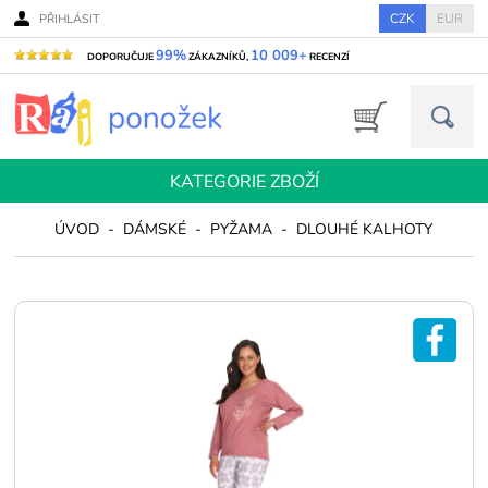
CZK
EUR
PŘIHLÁSIT
99%
10 009+
DOPORUČUJE
ZÁKAZNÍKŮ,
RECENZÍ
KATEGORIE ZBOŽÍ
ÚVOD
-
DÁMSKÉ
-
PYŽAMA
-
DLOUHÉ KALHOTY