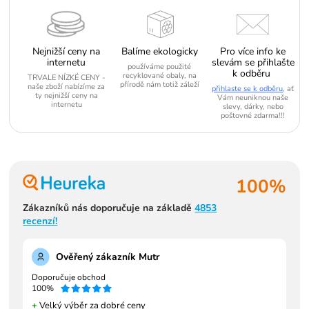
Nejnižší ceny na
Balíme ekologicky
Pro více info ke
internetu
slevám se přihlašte
používáme použité
k odběru
recyklované obaly, na
TRVALE NÍZKÉ CENY -
přírodě nám totiž záleží
naše zboží nabízíme za
přihlaste se k odběru
, ať
ty nejnižší ceny na
Vám neuniknou naše
internetu
slevy, dárky, nebo
poštovné zdarma!!!
100%
Zákazníků nás doporučuje na základě
4853
recenzí!
Ověřený zákazník Mutr
Doporučuje obchod
100%
+
Velký výběr za dobré ceny