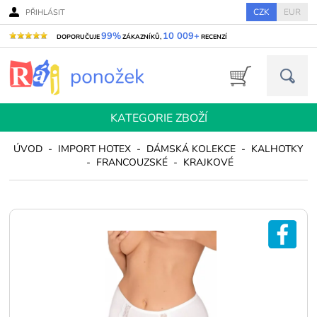
CZK
EUR
PŘIHLÁSIT
99%
10 009+
DOPORUČUJE
ZÁKAZNÍKŮ,
RECENZÍ
KATEGORIE ZBOŽÍ
ÚVOD
-
IMPORT HOTEX
-
DÁMSKÁ KOLEKCE
-
KALHOTKY
-
FRANCOUZSKÉ
-
KRAJKOVÉ