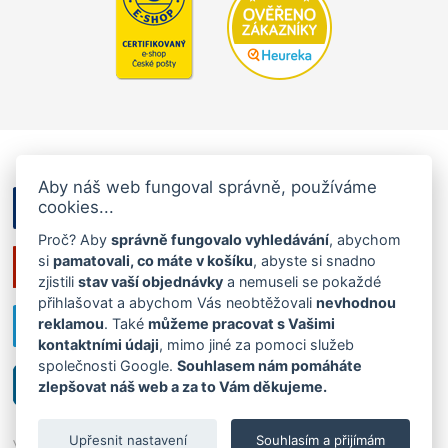
Aby náš web fungoval správně, používáme
cookies...
Proč? Aby
správně fungovalo vyhledávání
, abychom
si
pamatovali, co máte v košíku
, abyste si snadno
zjistili
stav vaší objednávky
a nemuseli se pokaždé
přihlašovat a abychom Vás neobtěžovali
nevhodnou
reklamou
. Také
můžeme pracovat s Vašimi
kontaktními údaji
, mimo jiné za pomoci služeb
společnosti Google.
Souhlasem nám pomáháte
zlepšovat náš web a za to Vám děkujeme.
Upřesnit nastavení
Souhlasím a přijímám
Všechna práva vyhrazena ©2026
Ráj ponožek
|
Cookies
,
tvorba